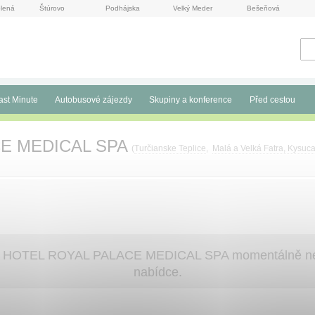
lená
Štúrovo
Podhájska
Velký Meder
Bešeňová
ast Minute
Autobusové zájezdy
Skupiny a konference
Před cestou
E MEDICAL SPA
(
Turčianske Teplice
,
Malá a Velká Fatra, Kysuc
e, HOTEL ROYAL PALACE MEDICAL SPA momentálně nen
nabídce.