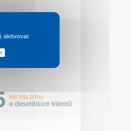
š aktivovat
t
let na trhu
a desetitisíce klientů