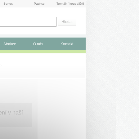
Senec
Patince
Termální koupaliště
Atrakce
O nás
Kontakt
a
)
í v naší