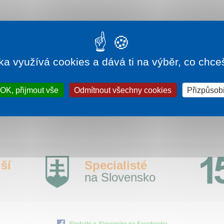
ka využívá cookies a dává ti na výběr, co chce
e
-
ávány
47°C
OK, přijmout vše
Odmítnout všechny cookies
Přizpůsobi
Všechny hotely v Malé a Velké Fatre, Kysuce
ší
Specialisté
na Slovensko
Sledujte e-Slovensko na Facebooku