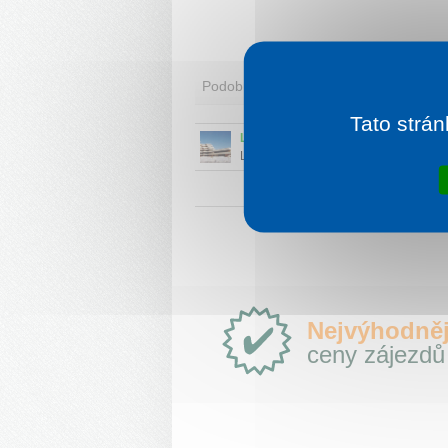
Podobní ubytovatelé
Tato strán
LD VEĽKÁ FATRA, Turčianske Teplic
Lázně se staletou historií jsou vyhled
díky blahodárně mineralizované 38 - 
teplé léčivé vodě.
Proč
Nejvýhodněj
e-
ceny zájezdů
Slovensko.cz?