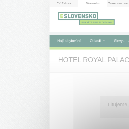
Panel pro správu cookies
CK Rekrea
Slovensko
Tuzemská dovo
Najít ubytování
Oblasti
Slevy a L
HOTEL ROYAL PALAC
Litujem