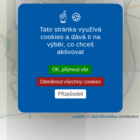
Kontakt
koupaliště. Před apartmány můžete využít zahradní
gril, možnost zakoupení dřevěného uhlí. Je zde k
dispozici také úschovna kol.
Více…
Tato stránka využívá
cookies a dává ti na
výběr, co chceš
aktivovat
OK, přijmout vše
Odmítnout všechny cookies
Přizpůsobit
Leaflet
|
©
OpenStreetMap
contributors