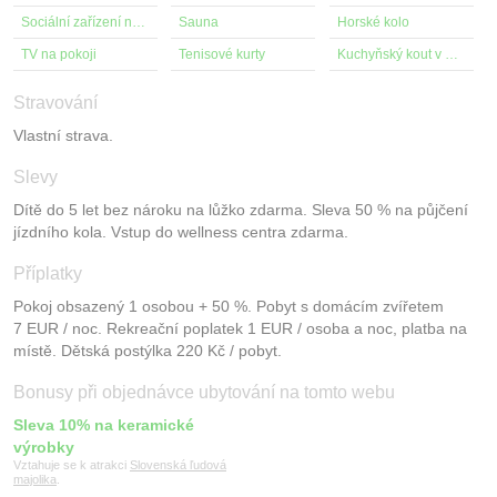
Sociální zařízení na pokoji
Sauna
Horské kolo
TV na pokoji
Tenisové kurty
Kuchyňský kout v pokoji
Stravování
Vlastní strava.
Slevy
Dítě do 5 let bez nároku na lůžko zdarma. Sleva 50 % na půjčení
jízdního kola. Vstup do wellness centra zdarma.
Příplatky
Pokoj obsazený 1 osobou + 50 %. Pobyt s domácím zvířetem
7 EUR / noc. Rekreační poplatek 1 EUR / osoba a noc, platba na
místě. Dětská postýlka 220 Kč / pobyt.
Bonusy při objednávce ubytování na tomto webu
Sleva 10% na keramické
výrobky
Vztahuje se k atrakci
Slovenská ľudová
majolika
.