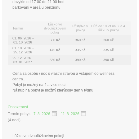
obvykle od 17:00 do 21:00 hod.
parkování v areálu penzionu
Lůžko ve
Přistýlka v
Dítě do 10 let na 3. a 4.
Termín
dvoulůžkovém
pokoji
lůžku v pokoji
pokoji
01. 06. 2026 –
500 Kč
360 Kč
360 Kč
01. 10. 2026
01. 10. 2026 –
475 Kč
335 Kč
335 Kč
25. 12. 2026
25. 12. 2026 –
530 Kč
390 Kč
390 Kč
03. 01. 2027
Cena za osobu / noc s vlastní stravou a vstupem do wellness
centra..
Pobyt je možný na 4 a více nocí.
Nástup na pobyt je možný kterýkoliv den v týdnu.
Obsazenost
Termín pobytu:
7. 8. 2026
–
11. 8. 2026
(
4 noci
)
Lůžko ve dvoulůžkovém pokoji