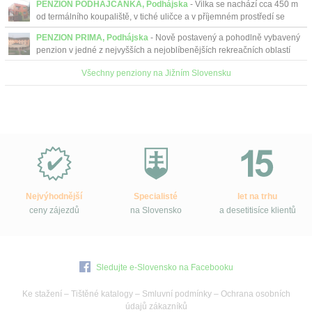
PENZION PODHÁJČANKA, Podhájska
- Vilka se nachází cca 450 m
od termálního koupaliště, v tiché uličce a v příjemném prostředí se
zelení.
PENZION PRIMA, Podhájska
- Nově postavený a pohodlně vybavený
penzion v jedné z nejvyšších a nejoblíbenějších rekreačních oblastí
na Slovensku v Podhájské....
Všechny penziony na Jižním Slovensku
Proč
e-
Slovensko.cz?
Nejvýhodnější
Specialisté
let na trhu
ceny zájezdů
na Slovensko
a desetitisíce klientů
Sledujte e-Slovensko na Facebooku
Ke stažení
–
Tištěné katalogy
–
Smluvní podmínky
–
Ochrana osobních
údajů zákazníků