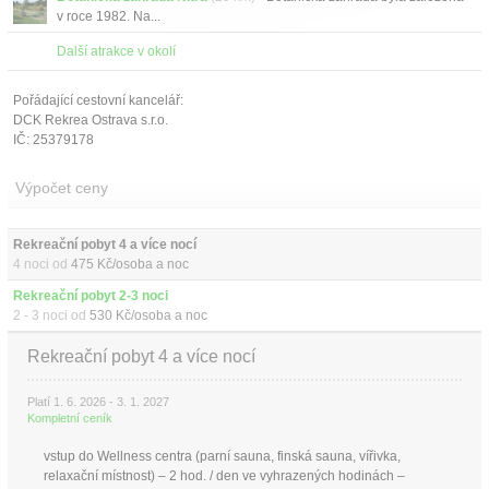
v roce 1982. Na...
Další atrakce v okolí
Pořádající cestovní kancelář:
DCK Rekrea Ostrava s.r.o.
IČ: 25379178
Výpočet ceny
Rekreační pobyt 4 a více nocí 
4 noci od
475 Kč/osoba a noc
Rekreační pobyt 2-3 noci 
2 - 3 noci od
530 Kč/osoba a noc
Rekreační pobyt 4 a více nocí
Platí 1. 6. 2026 - 3. 1. 2027
Kompletní ceník
vstup do Wellness centra (parní sauna, finská sauna, vířivka,
relaxační místnost) – 2 hod. / den ve vyhrazených hodinách –