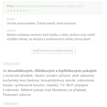
Milan
hodnotí za pár ve středním věku pobyt v dubnu 2024
★★★★★★★☆☆☆
Klady:
Ochota provozovatele. Čistota pokojů. Areál penzionu.
Zápory:
Wellnes vyžaduje mnohem lepší údržbu a úklid, výměna vody neřeří
vyčištění výřivky, na okrajích a podhlavnících výřivky černá plíseň.
Další hodnocení našich klientů
Ubytování
Ve
dvoulůžkových, třílůžkových a čtyřlůžkových pokojích
s možností přistýlek. Vlastní sociální zařízení, plně vybavený
kuchyňský kout (lednice, dvouplotýnkový sporák, mikrovlnná
trouba, rychlovarná konvice, nádobí), TV, Wi-Fi připojení
k internetu. Některé pokoje mají klimatizaci za příplatek.
Parkování zdarma.
Vybavení