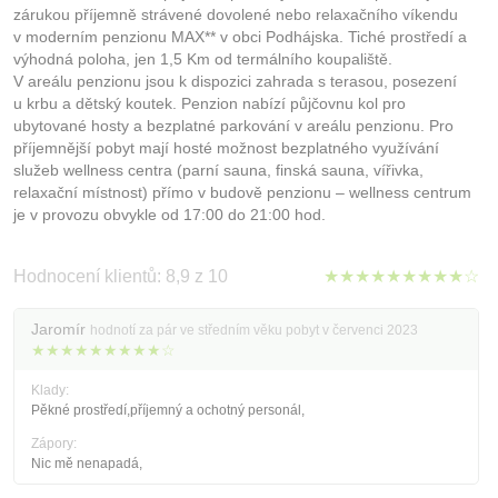
zárukou příjemně strávené dovolené nebo relaxačního víkendu
v moderním penzionu MAX** v obci Podhájska. Tiché prostředí a
výhodná poloha, jen 1,5 Km od termálního koupaliště.
V areálu penzionu jsou k dispozici zahrada s terasou, posezení
u krbu a dětský koutek. Penzion nabízí půjčovnu kol pro
ubytované hosty a bezplatné parkování v areálu penzionu. Pro
příjemnější pobyt mají hosté možnost bezplatného využívání
služeb wellness centra (parní sauna, finská sauna, vířivka,
relaxační místnost) přímo v budově penzionu – wellness centrum
je v provozu obvykle od 17:00 do 21:00 hod.
Hodnocení klientů: 8,9 z 10
★★★★★★★★★☆
Jaromír
hodnotí za pár ve středním věku pobyt v červenci 2023
★★★★★★★★★☆
Klady:
Pěkné prostředí,příjemný a ochotný personál,
Zápory:
Nic mě nenapadá,