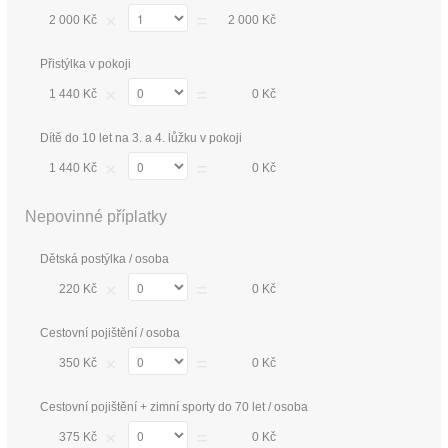
×
=
2 000 Kč
2 000 Kč
Přistýlka v pokoji
×
=
1 440 Kč
0 Kč
Dítě do 10 let na 3. a 4. lůžku v pokoji
×
=
1 440 Kč
0 Kč
Nepovinné příplatky
Dětská postýlka / osoba
×
=
220 Kč
0 Kč
Cestovní pojištění / osoba
×
=
350 Kč
0 Kč
Cestovní pojištění + zimní sporty do 70 let / osoba
×
=
375 Kč
0 Kč