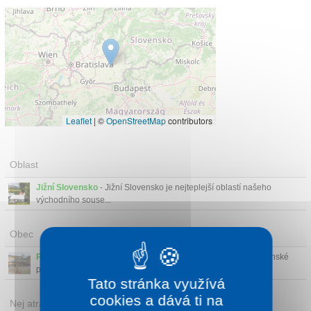
Leaflet
|
©
OpenStreetMap
contributors
Oblast
Jižní Slovensko
- Jižní Slovensko je nejteplejší oblastí našeho
východního souse...
Obec
Podhájska
- Podhájska se nachází na jižních výběžcích Pohronské
pahorkatiny a je ...
Tato stránka využívá
cookies a dává ti na
Nej atrakce v okolí