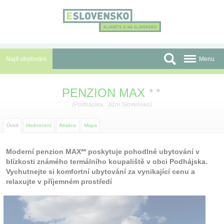
Panel pro správu cookies
Najít ubytování
Menu
Oblasti
PENZION MAX
★
★
Slevy a Last Minute
(
Podhájska
,
Jižní Slovensko
)
Autobusové zájezdy
Úvod
Hodnocení
Atrakce
Mapa
Skupiny a konference
Moderní penzion MAX** poskytuje pohodlné ubytování v
blízkosti známého termálního koupaliště v obci Podhájska.
Před cestou
Vychutnejte si komfortní ubytování za vynikající cenu a
relaxujte v příjemném prostředí
Atrakce
O nás