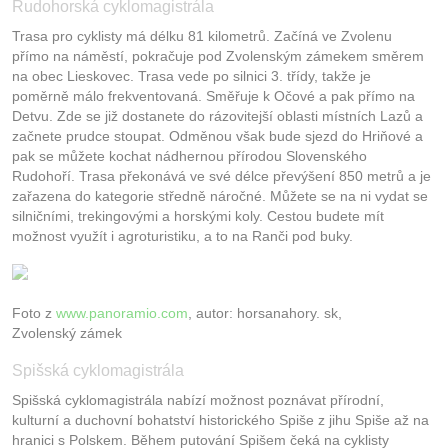
Rudohorská cyklomagistrála
Trasa pro cyklisty má délku 81 kilometrů. Začíná ve Zvolenu
přímo na náměstí, pokračuje pod Zvolenským zámekem směrem
na obec Lieskovec. Trasa vede po silnici 3. třídy, takže je
poměrně málo frekventovaná. Směřuje k Očové a pak přímo na
Detvu. Zde se již dostanete do rázovitejší oblasti místních Lazů a
začnete prudce stoupat. Odměnou však bude sjezd do Hriňové a
pak se můžete kochat nádhernou přírodou Slovenského
Rudohoří. Trasa překonává ve své délce převýšení 850 metrů a je
zařazena do kategorie středně náročné. Můžete se na ni vydat se
silničními, trekingovými a horskými koly. Cestou budete mít
možnost využít i agroturistiku, a to na Ranči pod buky.
Foto z
www.panoramio.com
, autor: horsanahory. sk,
Zvolenský zámek
Spišská cyklomagistrála
Spišská cyklomagistrála nabízí možnost poznávat přírodní,
kulturní a duchovní bohatství historického Spiše z jihu Spiše až na
hranici s Polskem. Během putování Spišem čeká na cyklisty