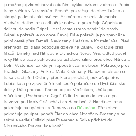
Kontakt
je možné jej zkombinovat s dalšími cyklostezkami v okrese. Popis
trasy začíná v Nitranském Pravně, pokračuje do obce Tužina a
stoupá po lesní asfaltové cestě směrem do sedla Javorinka.
V závěru doliny trasa odbočuje doleva a pokračuje Gápelskou
dolinou do sedla Gápel. Lesní cestou trasa schází do osady
Gápel a pokračuje do obce Čavoj. Dále pokračuje po zpevněné
polní cestě přes Temeš, Nevidzany, Liešťany a Kostelní Ves. Před
přehradní zdí trasa odbočuje doleva na Banky. Pokračuje přes
Maců, Diviaky nad Nitricou a Diviackou Novou Ves. Odtud podél
řeky Nitrica trasa pokračuje po asfaltové silnici přes obce Nitrica a
Dolní Vestenice, za kterými opouští území okresu. Pokračuje přes
Hradiště, Skačany, Velké a Malé Kršteňany. Na území okresu se
trasa vrací před Oslany, přes které prochází, pokračuje přes
Łubianku a po zpevněné lesní cestě pokračuje do Bystričianské
doliny. Dále prochází Kamenec pod Vtáčnikom, Lhůtu pod
Vtáčnikom, Podhradie a Cigeľ. Odtud stoupá do sedla a po
traverze pod Maly Grič schází do Handlové. Z Handlové trasa
pokračuje stoupáním na Remety a do
Ráztočna.
Přes obec
pokračuje po úpatí pohoří Žiar do obce Nedožery-Brezany a po
státní a vedlejší silnici přes Pravenec a Solka přichází do
Nitranského Pravna, kde končí.