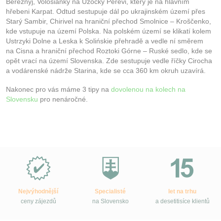
Bereznyj, Volosianky na Užocký Perevi, který je na hlavním
hřebeni Karpat. Odtud sestupuje dál po ukrajinském území přes
Starý Sambir, Chirivel na hraniční přechod Smolnice – Kroščenko,
kde vstupuje na území Polska. Na polském území se klikatí kolem
Ustrzyki Dolne a Leska k Solińskie přehradě a vedle ní směrem
na Cisna a hraniční přechod Roztoki Górne – Ruské sedlo, kde se
opět vrací na území Slovenska. Zde sestupuje vedle říčky Cirocha
a vodárenské nádrže Starina, kde se cca 360 km okruh uzavírá.
Nakonec pro vás máme 3 tipy na
dovolenou na kolech na
Slovensku
pro nenáročné.
Proč
e-
Slovensko.cz?
Nejvýhodnější
Specialisté
let na trhu
ceny zájezdů
na Slovensko
a desetitisíce klientů