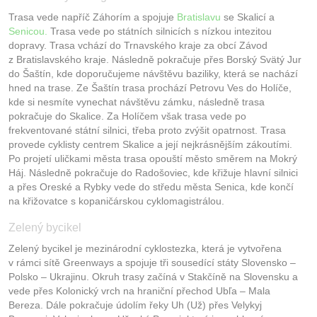
Trasa vede napříč Záhorím a spojuje
Bratislavu
se Skalicí a
Senicou.
Trasa vede po státních silnicích s nízkou intezitou
dopravy. Trasa vchází do Trnavského kraje za obcí Závod
z Bratislavského kraje. Následně pokračuje přes Borský Svätý Jur
do Šaštín, kde doporučujeme návštěvu baziliky, která se nachází
hned na trase. Ze Šaštín trasa prochází Petrovu Ves do Holíče,
kde si nesmíte vynechat návštěvu zámku, následně trasa
pokračuje do Skalice. Za Holíčem však trasa vede po
frekventované státní silnici, třeba proto zvýšit opatrnost. Trasa
provede cyklisty centrem Skalice a její nejkrásnějším zákoutími.
Po projetí uličkami města trasa opouští město směrem na Mokrý
Háj. Následně pokračuje do Radošoviec, kde křižuje hlavní silnici
a přes Oreské a Rybky vede do středu města Senica, kde končí
na křižovatce s kopaničárskou cyklomagistrálou.
Zelený bycikel
Zelený bycikel je mezinárodní cyklostezka, která je vytvořena
v rámci sítě Greenways a spojuje tři sousedící státy Slovensko –
Polsko – Ukrajinu. Okruh trasy začíná v Stakčíně na Slovensku a
vede přes Kolonický vrch na hraniční přechod Ubľa – Mala
Bereza. Dále pokračuje údolím řeky Uh (Už) přes Velykyj