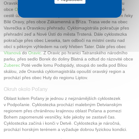
Oravská cyklomagistrála začíná v sedle Demänová v katastru
obce
Oravská Lesná.
Trasa dále pokračuje po dobré asfaltové
cestě územím chráněné krajinné oblasti Horní Orava, údolím řeky
Bílé Oravy, přes obce Zákamenná a Bříza. Trasa vede na obec
Vavrečka a Oravskou přehradu. Cyklomagistrála pokračuje přes
přehradní zeď a Nové Ústí do města Trstená. Dále cyklostezka
pokračuje přes obec Lieseka, tam odbočí na místní cestu nad
obcí s pěkným výhledem na celý hřeben Tater. Dále přes obec
Vitanová
do
Oravic.
Z Oravic po hranici Tatranského národního
parku, přes sedlo Borek do doliny Blatná a odtud do rázovité obce
Zuberec
Poté vedle lomu Podspády, stoupá do sedla pod Bílou
skálou, zde Oravská cyklomagistrála opouští oravský region a
prochází přes obec Huty do regionu Liptov.
Okruh okolo Poľany
Oblast kolem Poľany je jednou z nejznámějších cyklostezek
v Podpoľanie. Cyklostezka prochází malebným Detvianským
regionem přes chráněnou krajinnou oblast Poľana a pomezi
Bohem zapomenuté vesničky, kde jakoby se zastavil čas.
Cyklostezka začíná i konči v Detvě. Cyklostezka je náročná,
prochází horským terénem a vyžaduje dobrou fyzickou kondici.