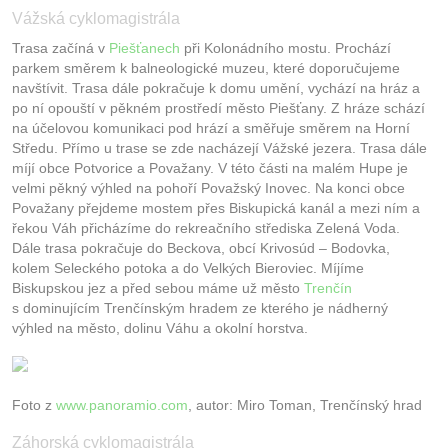
Vážská cyklomagistrála
Trasa začíná v
Piešťanech
při Kolonádního mostu. Prochází
parkem směrem k balneologické muzeu, které doporučujeme
navštívit. Trasa dále pokračuje k domu umění, vychází na hráz a
po ní opouští v pěkném prostředí město Piešťany. Z hráze schází
na účelovou komunikaci pod hrází a směřuje směrem na Horní
Středu. Přímo u trase se zde nacházejí Vážské jezera. Trasa dále
míjí obce Potvorice a Považany. V této části na malém Hupe je
velmi pěkný výhled na pohoří Považský Inovec. Na konci obce
Považany přejdeme mostem přes Biskupická kanál a mezi ním a
řekou Váh přicházíme do rekreačního střediska Zelená Voda.
Dále trasa pokračuje do Beckova, obcí Krivosúd – Bodovka,
kolem Seleckého potoka a do Velkých Bieroviec. Míjíme
Biskupskou jez a před sebou máme už město
Trenčín
s dominujícím Trenčínským hradem ze kterého je nádherný
výhled na město, dolinu Váhu a okolní horstva.
Foto z
www.panoramio.com
, autor: Miro Toman, Trenčínský hrad
Záhorská cyklomagistrála