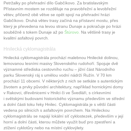
Petržalky po přehradní dílo Gabčíkovo. Za bratislavským
Přístavním mostem se rozděluje na pravobřežní a levobřežní
větev, přičemž obě větve se opět spojí na přehradní hrázi
Gabčíkovo. Druhá větev trasy začíná na přístavní mostu, přes
který je převedena na levou stranu Dunaje a pokračuje po hrázi
souběžně s tokem Dunaje až po
Štúrovo.
Na většině trasy je
kvalitní asfaltový povrch.
Hnilecká cyklomagistrála
Hnilecká cyklomagistrála prochází malebnou Hnilecké dolinou,
lemovanou lesními masivy Slovenského rudohoří. Spojuje dvě
významné střediska cestovního ruchu – jižní část Národního
parku Slovenský ráj s umělou vodní nádrží Ružín. V 70 km
prochází 11 obcemi. V některých z nich se setkáte s autentickým
životem a prvky původní architektury, například hornickými domy
v Rakovci, dřevěnicemi v Hnilci či ve Švedláři, s církevními
i světskými budovami historického významu především ve střední
a dolní části toku řeky Hnilec. Cyklomagistrála je s větší části
vedena po silnicích s asfaltovým povrchem. Na Hnileckou
cyklomagistrálu se napájí lokální síť cyklostezek, především v její
horní a dolní části, kterou můžete využít buď pro zpestření a
ztížení cyklotůry nebo na místní cyklovýlety.