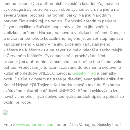
mnoho historických a přírodních skvostů a lákadel. Zajímavostí
cyklomagistrály je, že ve svých obou východiscích, na jihu a na
severu Spiše, prochází národními parky. Na jihu Národním
parkem Slovenský ráj, na severu Pieninský národním parkem.
Jiným specifikem Spišské magistrály je, že na jihu začíná
v blízkosti průlomu Hornád, na severu v blízkosti průlomu Dunajce
a určitě raritou tohoto kouzelného regionu je, že zpřístupňuje dva
kartuziánského kláštery – na jihu zříceniny kartuziánského
kláštera na Kláštorisku a na severu o málo mladší a zachovalejší
v Červeném Klášteře. Cyklomagistrála prochází dalšími
historickými a přírodními vzácnostmi, na které je toto území velmi
bohaté. Především je to území zapsáno do Seznamu světového
kulturního dědictví UNESCO Levoča,
Spišský hrad
a památky
okolí. Dalším skvostem na trase je dřevěný evangelický artikulární
Kostel Nejsvětější Trojice v Kežmarku zapsán také do Seznamu
světového kulturního dědictví UNESCO. Během cyklovýletu lze
navštívit mnoho jiných obdivuhodných památek Spiše a potěšit se
okolní přírodou.
Foto z
www.panoramio.com
, autor: Zitas Vanagas, Spišský hrad