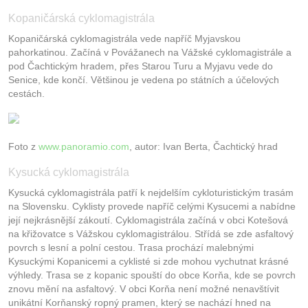
Kopaničárská cyklomagistrála
Kopaničárská cyklomagistrála vede napříč Myjavskou
pahorkatinou. Začíná v Povážanech na Vážské cyklomagistrále a
pod Čachtickým hradem, přes Starou Turu a Myjavu vede do
Senice, kde končí. Většinou je vedena po státních a účelových
cestách.
Foto z
www.panoramio.com
, autor: Ivan Berta, Čachtický hrad
Kysucká cyklomagistrála
Kysucká cyklomagistrála patří k nejdelším cykloturistickým trasám
na Slovensku. Cyklisty provede napříč celými Kysucemi a nabídne
její nejkrásnější zákoutí. Cyklomagistrála začíná v obci Kotešová
na křižovatce s Vážskou cyklomagistrálou. Střídá se zde asfaltový
povrch s lesní a polní cestou. Trasa prochází malebnými
Kysuckými Kopanicemi a cyklisté si zde mohou vychutnat krásné
výhledy. Trasa se z kopanic spouští do obce Korňa, kde se povrch
znovu mění na asfaltový. V obci Korňa není možné nenavštívit
unikátní Korňanský ropný pramen, který se nachází hned na