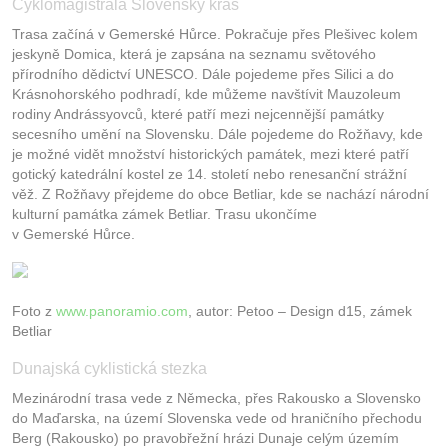
Cyklomagistrála Slovenský kras
Trasa začíná v Gemerské Hůrce. Pokračuje přes Plešivec kolem
jeskyně Domica, která je zapsána na seznamu světového
přírodního dědictví UNESCO. Dále pojedeme přes Silici a do
Krásnohorského podhradí, kde můžeme navštívit Mauzoleum
rodiny Andrássyovců, které patří mezi nejcennější památky
secesního umění na Slovensku. Dále pojedeme do Rožňavy, kde
je možné vidět množství historických památek, mezi které patří
gotický katedrální kostel ze 14. století nebo renesanční strážní
věž. Z Rožňavy přejdeme do obce Betliar, kde se nachází národní
kulturní památka zámek Betliar. Trasu ukončíme
v Gemerské Hůrce.
Foto z
www.panoramio.com
, autor: Petoo – Design d15, zámek
Betliar
Dunajská cyklistická stezka
Mezinárodní trasa vede z Německa, přes Rakousko a Slovensko
do Maďarska, na území Slovenska vede od hraničního přechodu
Berg (Rakousko) po pravobřežní hrázi Dunaje celým územím