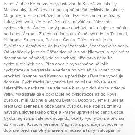
trase. Z obce Korňa vede cyklostezka do Kokočova, lokality
Maslovenky, Repčákovce a postupně přivádí cyklisty do lokality
Megonky, kde se nacházejí unikátní kysucké kamenné útvary
kulovitých tvarů, které určitě stojí za návštěvu. Dále vede
cyklostezka do Čadce, který pouze obchází, pokračuje stoupáním
nad obec Černou. Z těchto míst jsou krásné výhledy na Trojmezí,
čili hranici Slovenska, Polska a Česka. Dále pokračuje do
Skalitého a dostává se do lokality Vreščovka, Vreščovského sedla.
Od Vreščovky je to do Oščadnice už jen pár kilometrů a cyklisté se
dostanou na náměstí, kde se nachází křižovatka několika
cykloturistických tras. Přes obec je vybudováno několik
cyklostezek a magistrála je vedena po nich až na konec obce,
prochází Krásnou nad Kysucou a před řekou Bystrica vybočuje
doprava. Cyklostezka je vybudována po náspu bývalé lesní
železničky a nacházejí se zde malé bunkry z dob druhé světové
války. Magistrála dále pokračuje po cyklostezce až do Nové
Bystřice, míjí Klubinu a Starou Bystrici. Doporučujeme si udělat
přestávku zejména u obce Stará Bystrica, kde stojí za zmínku
návštěva slovenského orloje a krásně upraveného centra obce.
Cyklomagistrála dále pokračuje do lokality Vychylovka a přichází
až k muzeu Kysucké vesnice. Magistrála pokračuje odbočením
doprava před samotným areálem muzea a táhlým stoupáním