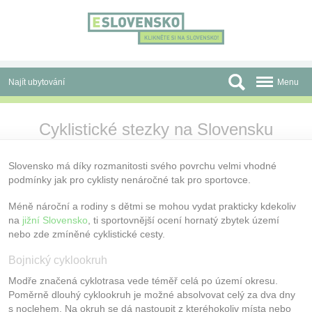
Panel pro správu cookies
Najít ubytování
Menu
Oblasti
Cyklistické stezky na Slovensku
Slevy a Last Minute
Slovensko má díky rozmanitosti svého povrchu velmi vhodné
Autobusové zájezdy
podmínky jak pro cyklisty nenáročné tak pro sportovce.
Skupiny a konference
Méně nároční a rodiny s dětmi se mohou vydat prakticky kdekoliv
na
jižní Slovensko
, ti sportovnější ocení hornatý zbytek území
Před cestou
nebo zde zmíněné cyklistické cesty.
Atrakce
Bojnický cyklookruh
Modře značená cyklotrasa vede téměř celá po území okresu.
O nás
Poměrně dlouhý cyklookruh je možné absolvovat celý za dva dny
s noclehem. Na okruh se dá nastoupit z kteréhokoliv místa nebo