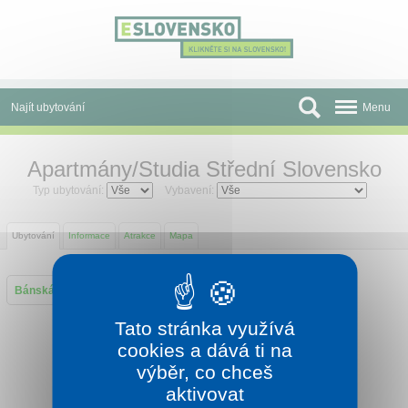
Panel pro správu cookies
Najít ubytování
Menu
Oblasti
Apartmány/Studia Střední Slovensko
Slevy a Last Minute
Typ ubytování:
Vybavení:
Autobusové zájezdy
Ubytování
Informace
Atrakce
Mapa
Skupiny a konference
Bánská Štiavnica
Vyhne
Před cestou
Tato stránka využívá
Atrakce
cookies a dává ti na
výběr, co chceš
O nás
aktivovat