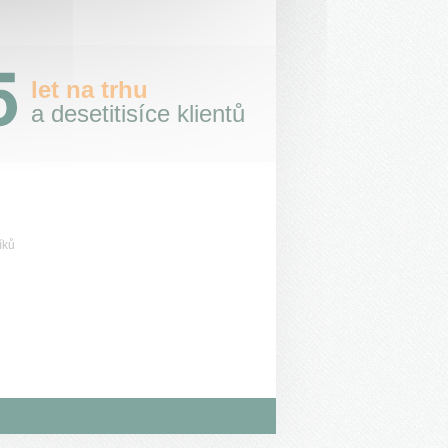
let na trhu
a desetitisíce klientů
íků