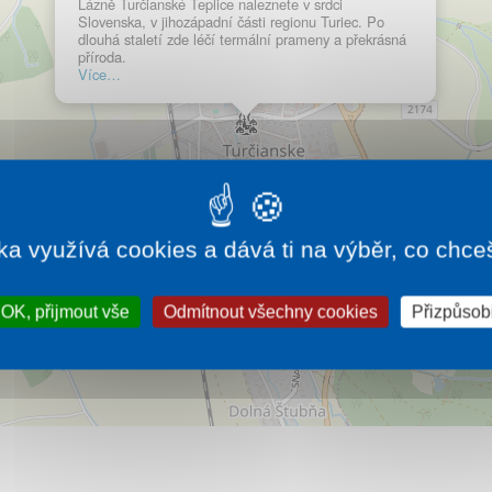
Lázně Turčianské Teplice naleznete v srdci
Slovenska, v jihozápadní části regionu Turiec. Po
dlouhá staletí zde léčí termální prameny a překrásná
příroda.
Více…
ka využívá cookies a dává ti na výběr, co chce
OK, přijmout vše
Odmítnout všechny cookies
Přizpůsobi