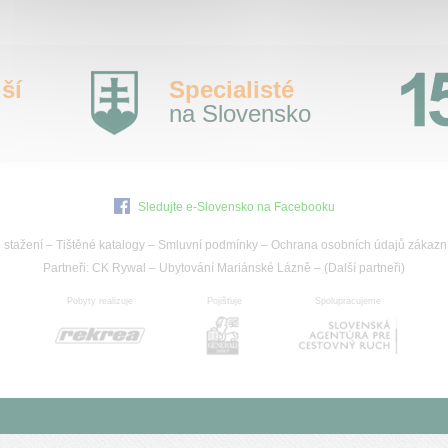
ší
Specialisté
na Slovensko
Sledujte e-Slovensko na Facebooku
 stažení
–
Tištěné katalogy
–
Smluvní podmínky
–
Ochrana osobních údajů zákazn
Partneři:
CK Rywal
–
Ubytování Mariánské Lázně
– (
Další partneři
)
Pobyty realizuje
Pojišťuje
Spolupracujeme