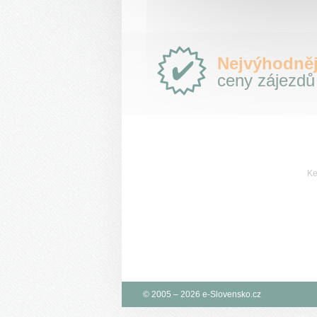
Proč
Nejvýhodněj
e-
ceny zájezdů
Slovensko.cz?
Ke
© 2005 – 2026 e-Slovensko.cz