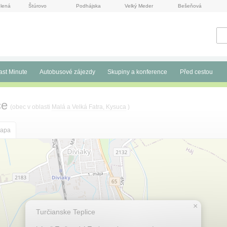
lená
Štúrovo
Podhájska
Velký Meder
Bešeňová
ast Minute
Autobusové zájezdy
Skupiny a konference
Před cestou
ce
(obec v oblasti
Malá a Velká Fatra, Kysuca
)
apa
×
Turčianske Teplice