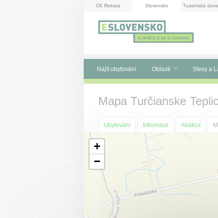
Panel pro správu cookies
CK Rekrea
Slovensko
Tuzemská dovo
Najít ubytování
Oblasti
Slevy a L
Mapa Turčianske Tepli
Ubytování
Informace
Atrakce
M
+
−