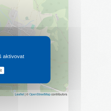
š aktivovat
t
Leaflet
|
©
OpenStreetMap
contributors