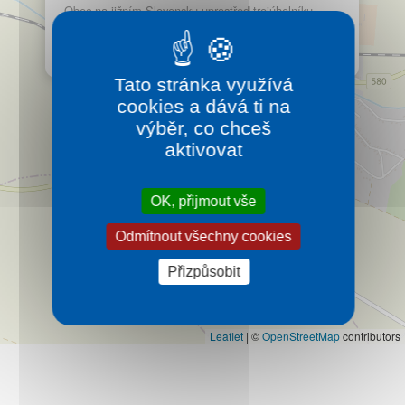
Kontakt
Obec na jižním Slovensku uprostřed trojúhelníku
Nitra, Levice a Nové Zámky je vzdálená jen 100 km
od hlavního města Bratislava nebo Budapešti.
Více…
Tato stránka využívá
cookies a dává ti na
výběr, co chceš
aktivovat
OK, přijmout vše
Odmítnout všechny cookies
Přizpůsobit
Leaflet
|
©
OpenStreetMap
contributors