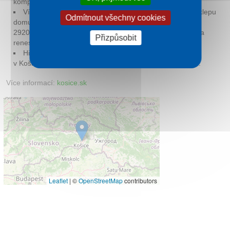
komplexu
Dolní brána
.
Více jak 250 let odpočíval
zlatý poklad
pod dlažbou sklepu
Odmítnout všechny cookies
domu č. 68 na Hlavní ulici. Košický poklad tvoří komplex
2920 kusů zlatých mincí, většinu dukátů, tři zlaté medaile a
Přizpůsobit
renesanční zlatý řetěz dlouhý 2,14 m.
Historické dokumenty hovoří, že už ve 13. století se
v Košicích pěstoval vinič a vyrábělo se tady
kvalitní víno
.
Více informací:
kosice.sk
Leaflet
|
©
OpenStreetMap
contributors