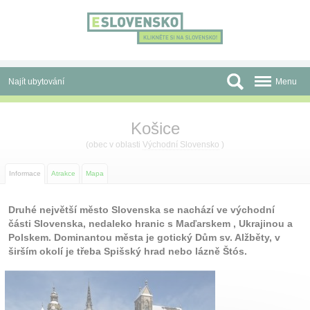
Panel pro správu cookies
Najít ubytování
Menu
Oblasti
Košice
Slevy a Last Minute
(obec v oblasti
Východní Slovensko
)
Autobusové zájezdy
Informace
Atrakce
Mapa
Skupiny a konference
Druhé největší město Slovenska se nachází ve východní
části Slovenska, nedaleko hranic s Maďarskem , Ukrajinou a
Před cestou
Polskem. Dominantou města je gotický Dům sv. Alžběty, v
širším okolí je třeba Spišský hrad nebo lázně Štós.
Atrakce
O nás