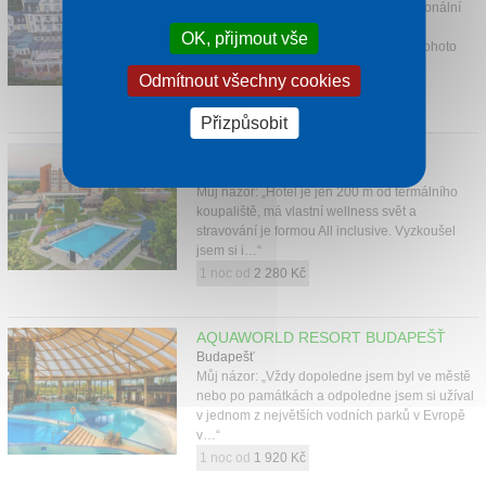
Můj názor: „Individuální přístup, profesionální
lázeňské a wellness služby a příjemné
OK, přijmout vše
ubytování jsou důvody proč se rád do tohoto
hotelu vracím. A…“
Odmítnout všechny cookies
1 noc od
1 550 Kč
Přizpůsobit
DANUBIUS HOTEL BÜK
Bükfürdő
Můj názor: „Hotel je jen 200 m od termálního
koupaliště, má vlastní wellness svět a
stravování je formou All inclusive. Vyzkoušel
jsem si i…“
1 noc od
2 280 Kč
AQUAWORLD RESORT BUDAPEŠŤ
Budapešť
Můj názor: „Vždy dopoledne jsem byl ve městě
nebo po památkách a odpoledne jsem si užíval
v jednom z největších vodních parků v Evropě
v…“
1 noc od
1 920 Kč