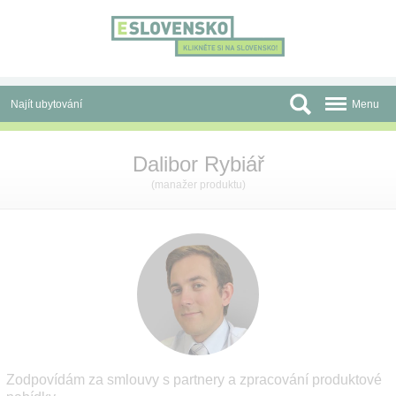
Panel pro správu cookies
Najít ubytování
Menu
Oblasti
Dalibor Rybiář
Slevy a Last Minute
(manažer produktu)
Autobusové zájezdy
Skupiny a konference
Před cestou
Atrakce
O nás
Zodpovídám za smlouvy s partnery a zpracování produktové