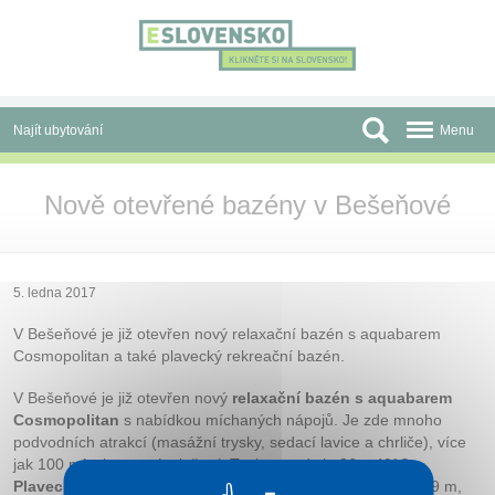
Panel pro správu cookies
Najít ubytování
Menu
Oblasti
Nově otevřené bazény v Bešeňové
Slevy a Last Minute
Autobusové zájezdy
5. ledna 2017
Skupiny a konference
V Bešeňové je již otevřen nový relaxační bazén s aquabarem
Cosmopolitan a také plavecký rekreační bazén.
Před cestou
V Bešeňové je již otevřen nový
relaxační bazén s aquabarem
Atrakce
Cosmopolitan
s nabídkou míchaných nápojů. Je zde mnoho
podvodních atrakcí (masážní trysky, sedací lavice a chrliče), více
O nás
jak 100 míst k sezení a ležení. Teplota vody je 36 – 40°C.
Plavecký rekreační bazén
má 3 plavecké dráhy s dlékou 19 m,