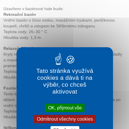
Kontakt
Uzavřeno v bazénové hale bude:
Rekreační bazén
Vnitřní bazén s čirou vodou, masážními tryskami, perličkovou
koupelí, chrliči a vstupem ke Stříbrnému toboganu.
Teplota vody: 26–30 ° C
Hloubka vody: 1,3 m
Relaxační bazén
Krytý relaxační bazén s chrliči, bublinkovými podvodnými sedadly
a masážními tryskami. V prostředku také vyvěrá bublinkový
pramen.
Tato stránka využívá
Teplota vody: 36–38 ° C
cookies a dává ti na
Hloubka vody: 1 m
výběr, co chceš
Fontána
aktivovat
Tento krytý bazén s fontánkou dělá radost i těm nejmenším
dětem. Děti se mohou zahrát s hračkami do vody a spustit se po
vodní skluzavce.
OK, přijmout vše
Teplota vody: 30–34 ° C
Hloubka vody: 0,2 m
Odmítnout všechny cookies
Stříbrný tobogan