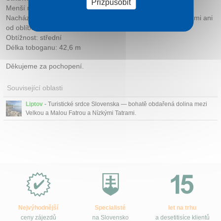
Přizpůsobit
Menší nerezový spirálový tobogan mohou zkusit i větší děti.
Nachází se rovnou u bazénů, a tak nemusíte odcházet s dětmi ani
od oblíbených relaxačních bazénů.
Obtížnost: střední
Délka toboganu: 42,6 m
Děkujeme za pochopení.
Související oblasti
Liptov
- Turistické srdce Slovenska — bohatě obdařená dolina mezi
Velkou a Malou Fatrou a Nízkými Tatrami.
Proč
e-
Slovensko.cz?
Nejvýhodnější
Specialisté
let na trhu
ceny zájezdů
na Slovensko
a desetitisíce klientů