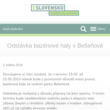
Panel pro správu cookies
Najít ubytování
Menu
Oblasti
Odstávka bazénové haly v Bešeňové
Slevy a Last Minute
Autobusové zájezdy
3. května 2019
Skupiny a konference
Dovolujeme si Vám oznámit, že v termínu 13.05. až
22.05.2019 včetně bude z provozních důvodů mimo provoz
Před cestou
bazénová hala ve vodním parku Bešeňová.
Atrakce
Odstávka je nezbytná z důvodu přípravy na letní sezónu. V tomto
termínu bude návštěvníkům vodního parku k dispozici stan
O nás
zábavy (bazén s vlnobitím, dětský bazén s hradem, tobogánová
věž) už od začátku provozu areálu.