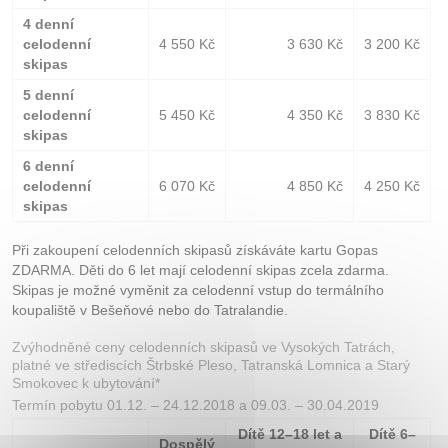
4 denní
celodenní
4 550 Kč
3 630 Kč
3 200 Kč
skipas
5 denní
celodenní
5 450 Kč
4 350 Kč
3 830 Kč
skipas
6 denní
celodenní
6 070 Kč
4 850 Kč
4 250 Kč
skipas
Při zakoupení celodenních skipasů získáváte kartu Gopas
ZDARMA. Děti do 6 let mají celodenní skipas zcela zdarma.
Skipas je možné vyměnit za celodenní vstup do termálního
koupaliště v Bešeňové nebo do Tatralandie.
Zvýhodněné ceny celodenních skipasů ve Vysokých Tatrách,
platné ve střediscích Štrbské Pleso, Tatranská Lomnica a Starý
Smokovec k ubytování*
Termín pobytu 01.12. – 24.12.2018 a 09.03. – 30.04.2019
Dítě 12–18 let a
Dítě 6–
Dospělý