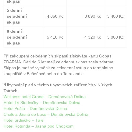
skipas
5 denní
celodenní
4 850 Kč
3 890 Kč
3 400 Kč
skipas
6 denní
celodenní
5 410 Kč
4 320 Kč
3 800 Kč
skipas
Při zakoupení celodenních skipasů získáváte kartu Gopas
ZDARMA. Děti do 6 let mají celodenní skipas zcela zdarma.
Skipas je možné vyměnit za celodenní vstup do termálního
koupaliště v Bešeňové nebo do Tatralandie.
*Ubytování platí v těchto ubytovacích zařízeních v Nízkých
Tatrách:
Wellness hotel Grand – Demänovská Dolina
Hotel Tri Studničky – Demänovská Dolina
Hotel Pošta – Demänovská Dolina
Chalets Jasná de Luxe – Demänovská Dolina
Hotel Srdiečko – Tále
Hotel Rotunda – Jasná pod Chopkom