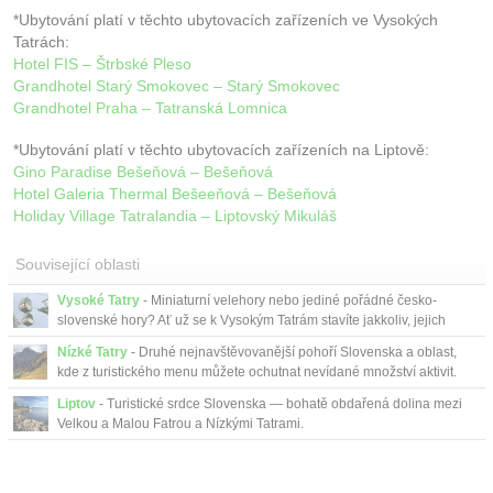
*Ubytování platí v těchto ubytovacích zařízeních ve Vysokých
Tatrách:
Hotel FIS – Štrbské Pleso
Grandhotel Starý Smokovec – Starý Smokovec
Grandhotel Praha – Tatranská Lomnica
*Ubytování platí v těchto ubytovacích zařízeních na Liptově:
Gino Paradise Bešeňová – Bešeňová
Hotel Galeria Thermal Bešeeňová – Bešeňová
Holiday Village Tatralandia – Liptovský Mikuláš
Související oblasti
Vysoké Tatry
- Miniaturní velehory nebo jediné pořádné česko-
slovenské hory? Ať už se k Vysokým Tatrám stavíte jakkoliv, jejich
jedinečnou pozici mezi středoeveropskými horami to nijak nemění.
Nízké Tatry
- Druhé nejnavštěvovanější pohoří Slovenska a oblast,
kde z turistického menu můžete ochutnat nevídané množství aktivit.
Liptov
- Turistické srdce Slovenska — bohatě obdařená dolina mezi
Velkou a Malou Fatrou a Nízkými Tatrami.