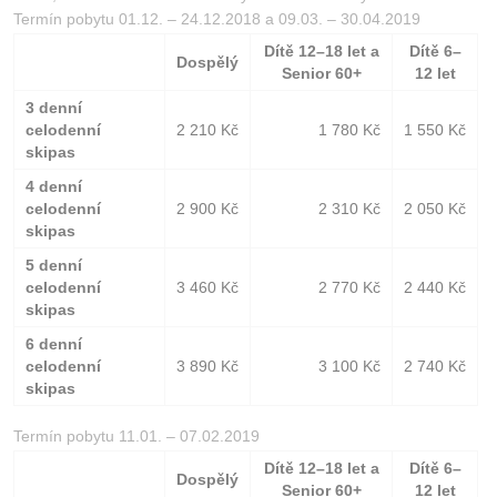
Kontakt
Termín pobytu 01.12. – 24.12.2018 a 09.03. – 30.04.2019
Dítě 12–18 let a
Dítě 6–
Dospělý
Senior 60+
12 let
3 denní
celodenní
2 210 Kč
1 780 Kč
1 550 Kč
skipas
4 denní
celodenní
2 900 Kč
2 310 Kč
2 050 Kč
skipas
5 denní
celodenní
3 460 Kč
2 770 Kč
2 440 Kč
skipas
6 denní
celodenní
3 890 Kč
3 100 Kč
2 740 Kč
skipas
Termín pobytu 11.01. – 07.02.2019
Dítě 12–18 let a
Dítě 6–
Dospělý
Senior 60+
12 let