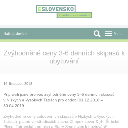
Panel pro správu cookies
Najít ubytování
Menu
Oblasti
Zvýhodněné ceny 3-6 denních skipasů k
ubytování
Slevy a Last Minute
Autobusové zájezdy
Skupiny a konference
16. listopadu 2018
Připravili jsme pro vás zvýhodněné ceny 3–6 denních skipasů
Před cestou
v Nízkých a Vysokých Tatrách pro období 01.12.2018 –
30.04.2019.
Atrakce
Zvýhodněné ceny celodenních skipasů v Nízkých a Vysokých
O nás
Tatrách, platné ve střediscích Jasná Chopok sever & jih, Štrbské
Pleso, Tatranská Lomnica a Starý Smokovec k ubytování*