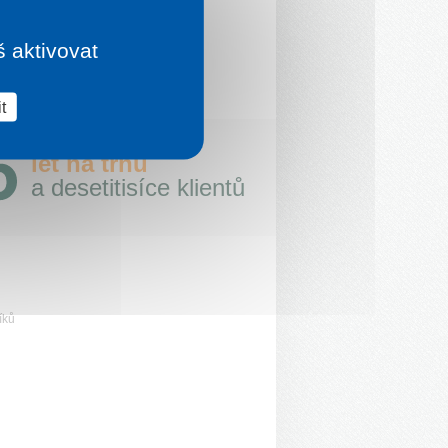
š aktivovat
t
let na trhu
a desetitisíce klientů
íků