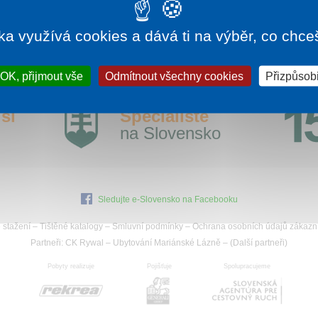
/…nzion-goral/
ka využívá cookies a dává ti na výběr, co chce
OK, přijmout vše
Odmítnout všechny cookies
Přizpůsobi
ší
Specialisté
na Slovensko
Sledujte e-Slovensko na Facebooku
 stažení
–
Tištěné katalogy
–
Smluvní podmínky
–
Ochrana osobních údajů zákazn
Partneři:
CK Rywal
–
Ubytování Mariánské Lázně
– (
Další partneři
)
Pobyty realizuje
Pojišťuje
Spolupracujeme