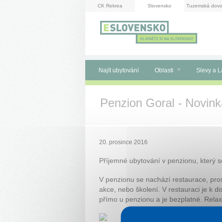
Panel pro správu cookies
CK Rekrea
Slovensko
Tuzemská dovo
Najít ubytování
Oblasti
Slevy a L
Penzion Goral - Novink
20. prosince 2016
Příjemné ubytování v penzionu, který s
V penzionu se nachází restaurace, pros
akce, nebo školení. V restauraci je k di
přímo u penzionu a je bezplatné. Rela