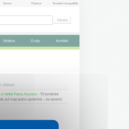
Senec
Patince
Termální koupaliště
Atrakce
O nás
Kontakt
í oblasti
 a Velká Fatra, Kysuca
- Tři turistické
sti, jež mají jedno společné – ze severní
vy je to sem jen kousek.