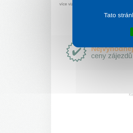
více viz.:
https://dovolena.ck-rekrea.cz
Tato strán
Proč
Nejvýhodněj
e-
ceny zájezdů
Slovensko.cz?
Ke