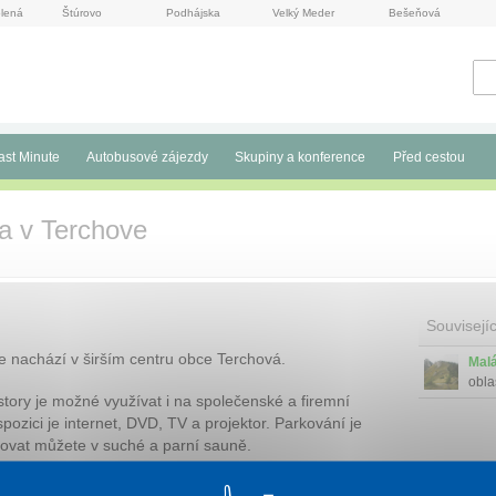
lená
Štúrovo
Podhájska
Velký Meder
Bešeňová
ast Minute
Autobusové zájezdy
Skupiny a konference
Před cestou
a v Terchove
Souvisejíc
e nachází v širším centru obce Terchová.
Malá
obla
tory je možné využívat i na společenské a firemní
Mora
spozici je internet, DVD, TV a projektor. Parkování je
xovat můžete v suché a parní sauně.