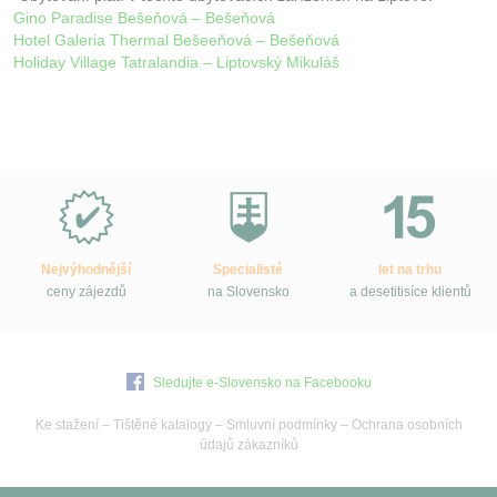
Gino Paradise Bešeňová – Bešeňová
Hotel Galeria Thermal Bešeeňová – Bešeňová
Holiday Village Tatralandia – Liptovský Mikuláš
Proč
e-
Slovensko.cz?
Nejvýhodnější
Specialisté
let na trhu
ceny zájezdů
na Slovensko
a desetitisíce klientů
Sledujte e-Slovensko na Facebooku
Ke stažení
–
Tištěné katalogy
–
Smluvní podmínky
–
Ochrana osobních
údajů zákazníků