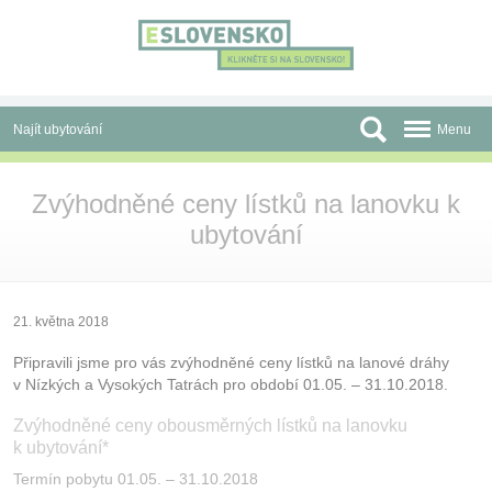
Panel pro správu cookies
Najít ubytování
Menu
Oblasti
Zvýhodněné ceny lístků na lanovku k
ubytování
Slevy a Last Minute
Autobusové zájezdy
Skupiny a konference
21. května 2018
Připravili jsme pro vás zvýhodněné ceny lístků na lanové dráhy
Před cestou
v Nízkých a Vysokých Tatrách pro období 01.05. – 31.10.2018.
Atrakce
Zvýhodněné ceny obousměrných lístků na lanovku
k ubytování*
O nás
Termín pobytu 01.05. – 31.10.2018