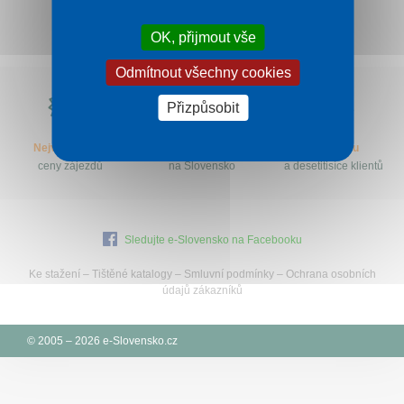
Kontakt
OK, přijmout vše
Odmítnout všechny cookies
Proč
Přizpůsobit
e-
Slovensko.cz?
Nejvýhodnější
Specialisté
let na trhu
ceny zájezdů
na Slovensko
a desetitisíce klientů
Sledujte e-Slovensko na Facebooku
Ke stažení
–
Tištěné katalogy
–
Smluvní podmínky
–
Ochrana osobních
údajů zákazníků
© 2005 – 2026 e-Slovensko.cz