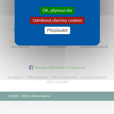
Kontakt
OK, přijmout vše
Odmítnout všechny cookies
Proč
Přizpůsobit
e-
Slovensko.cz?
Nejvýhodnější
Specialisté
let na trhu
ceny zájezdů
na Slovensko
a desetitisíce klientů
Sledujte e-Slovensko na Facebooku
Ke stažení
–
Tištěné katalogy
–
Smluvní podmínky
–
Ochrana osobních
údajů zákazníků
© 2005 – 2026 e-Slovensko.cz