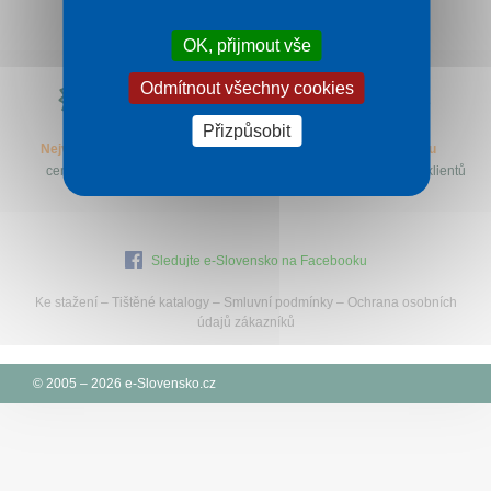
Kontakt
OK, přijmout vše
Proč
Odmítnout všechny cookies
e-
Slovensko.cz?
Přizpůsobit
Nejvýhodnější
Specialisté
let na trhu
ceny zájezdů
na Slovensko
a desetitisíce klientů
Sledujte e-Slovensko na Facebooku
Ke stažení
–
Tištěné katalogy
–
Smluvní podmínky
–
Ochrana osobních
údajů zákazníků
© 2005 – 2026 e-Slovensko.cz