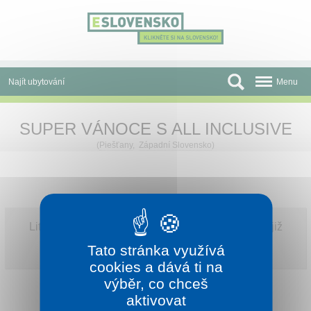
Panel pro správu cookies
Najít ubytování
Menu
Oblasti
SUPER VÁNOCE S ALL INCLUSIVE
Slevy a Last Minute
(
Piešťany
,
Západní Slovensko
)
Autobusové zájezdy
Skupiny a konference
Litujeme, „SUPER VÁNOCE S ALL INCLUSIVE” již
Před cestou
není v naší nabídce.
Tato stránka využívá
Podívejte se na všechny naše
platné nabídky
.
Atrakce
cookies a dává ti na
výběr, co chceš
O nás
aktivovat