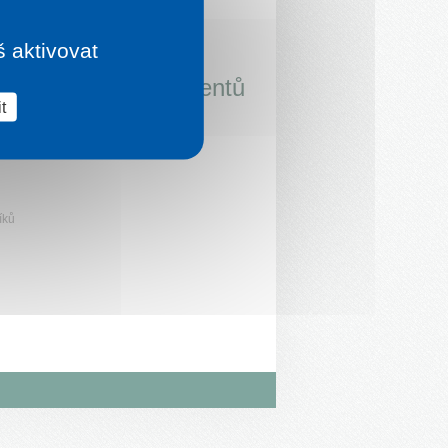
š aktivovat
let na trhu
a desetitisíce klientů
t
íků