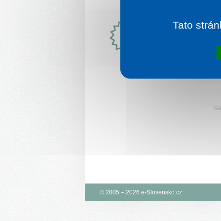
Tato strán
Proč
Nejvýhodněj
e-
ceny zájezdů
Slovensko.cz?
Ke
© 2005 – 2026 e-Slovensko.cz