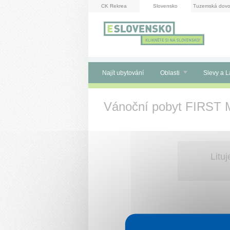
Panel pro správu cookies
CK Rekrea
Slovensko
Tuzemská dovo
Najít ubytování
Oblasti
Slevy a L
Vánoční pobyt FIRST
Litu