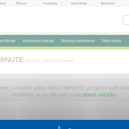
lená
Štúrovo
Podhájska
Velký Meder
Bešeňová
ast Minute
Autobusové zájezdy
Skupiny a konference
Před cestou
 MINUTE
(
Piešťany
,
Západní Slovensko
)
jeme, „Vánoční pobyt FIRST MINUTE” již není v naší nab
Podívejte se na všechny naše
platné nabídky
.