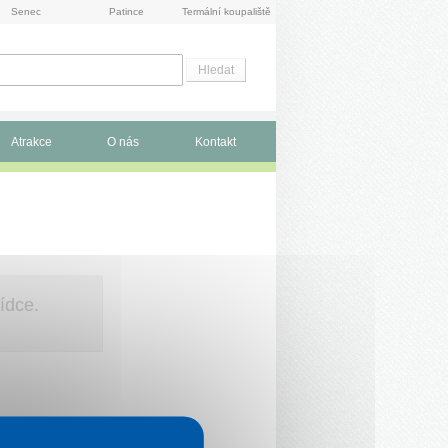
Senec
Patince
Termální koupaliště
Atrakce
O nás
Kontakt
ídce.