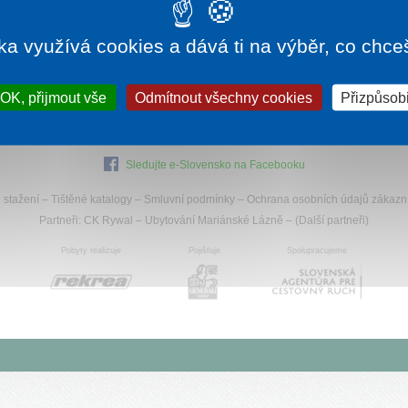
ka využívá cookies a dává ti na výběr, co chce
ší
Specialisté
na Slovensko
OK, přijmout vše
Odmítnout všechny cookies
Přizpůsobi
Sledujte e-Slovensko na Facebooku
 stažení
–
Tištěné katalogy
–
Smluvní podmínky
–
Ochrana osobních údajů zákazn
Partneři:
CK Rywal
–
Ubytování Mariánské Lázně
– (
Další partneři
)
Pobyty realizuje
Pojišťuje
Spolupracujeme