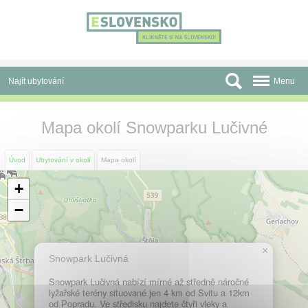
Panel pro správu cookies
Najít ubytování
Menu
Oblasti
Mapa okolí Snowparku Lučivné
Slevy a Last Minute
Úvod
Ubytování v okolí
Mapa okolí
Autobusové zájezdy
+
Skupiny a konference
−
Před cestou
×
Atrakce
Snowpark Lučivná
Snowpark Lučivná nabízí mírné až středně náročné
O nás
lyžařské terény situované jen 4 km od Svitu a 12km
od Popradu. Ve středisku najdete čtyři vleky a