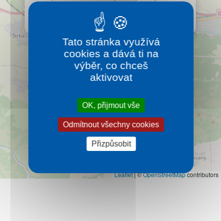
Kontakt
sjezdovky s panoramatickým výhledem na Vysoké
Tatry.
Více…
Tato stránka využívá
cookies a dává ti na
výběr, co chceš
aktivovat
OK, přijmout vše
Odmítnout všechny cookies
Přizpůsobit
Leaflet
|
©
OpenStreetMap
contributors