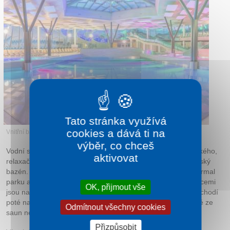
Kontakt
Tato stránka využívá
cookies a dává ti na
Vnitřní bazén
výběr, co chceš
Vodní svět se skládá ze 3 hlavních vnitřních bazénů, plaveckého,
aktivovat
relaxačního a masážního. Pro děti do 5 let zde najdete i dětský
bazén. Ve venkovním areálu na Vás čeká pýcha celého Thermal
parku a to sedací bazén s geotermální vodou. Dalšími atrakcemi
OK, přijmout vše
jsou například skluzavky, divoká řeka či houpací záliv. V poschodí
poté navštivte wellness centrum, kde si odpočinete v některé ze
Odmítnout všechny cookies
saun nebo si dopřejete příjemnou masáž.
Přizpůsobit