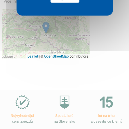
Více informací:
thermalparksirava.sk
Leaflet
|
©
OpenStreetMap
contributors
Proč
e-
Slovensko.cz?
Nejvýhodnější
Specialisté
let na trhu
ceny zájezdů
na Slovensko
a desetitisíce klientů