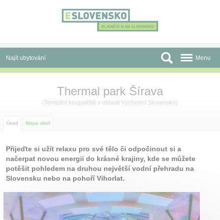
Panel pro správu cookies
Najít ubytování
Menu
Oblasti
Thermal park Šírava
Slevy a Last Minute
(
Termální koupaliště
v oblasti
Východní Slovensko
)
Autobusové zájezdy
Úvod
Mapa okolí
Skupiny a konference
Přijeďte si užít relaxu pro své tělo či odpočinout si a
načerpat novou energii do krásné krajiny, kde se můžete
Před cestou
potěšit pohledem na druhou největší vodní přehradu na
Slovensku nebo na pohoří Vihorlat.
Atrakce
O nás