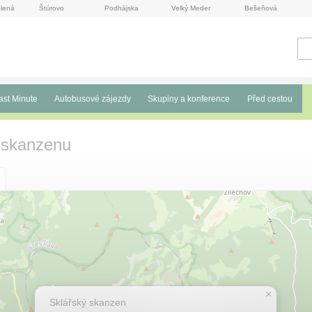
lená
Štúrovo
Podhájska
Velký Meder
Bešeňová
ast Minute
Autobusové zájezdy
Skupiny a konference
Před cestou
 skanzenu
×
Sklářský skanzen