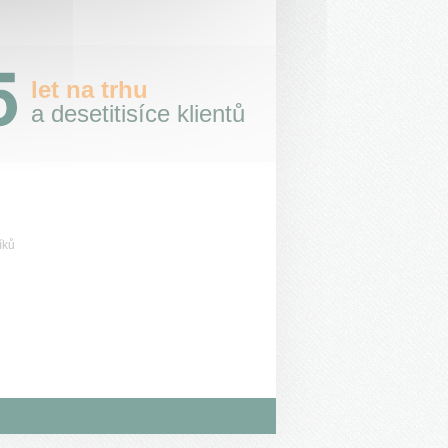
let na trhu
a desetitisíce klientů
íků