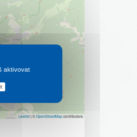
š aktivovat
t
Leaflet
|
©
OpenStreetMap
contributors