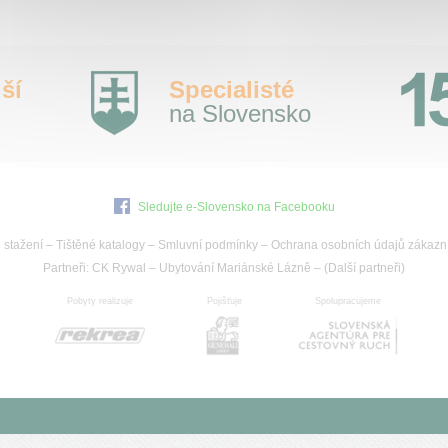
ší
Specialisté
na Slovensko
Sledujte e-Slovensko na Facebooku
 stažení
–
Tištěné katalogy
–
Smluvní podmínky
–
Ochrana osobních údajů zákazn
Partneři:
CK Rywal
–
Ubytování Mariánské Lázně
– (
Další partneři
)
Pobyty realizuje
Pojišťuje
Spolupracujeme