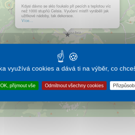
Kdysi dávno se sklo foukalo při pecích s teplotou víc
než 1000 stupňů Celsia. Vyučení mistři vyráběli jak
užitkové nádoby, tak dekorace.
Více…
ka využívá cookies a dává ti na výběr, co chce
OK, přijmout vše
Odmítnout všechny cookies
Přizpůsobi