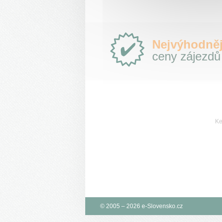
Proč
Nejvýhodněj
e-
ceny zájezdů
Slovensko.cz?
Ke
© 2005 – 2026 e-Slovensko.cz