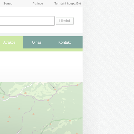
Senec
Patince
Termální koupaliště
Atrakce
O nás
Kontakt