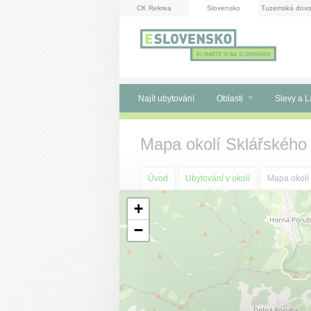
Panel pro správu cookies
CK Rekrea
Slovensko
Tuzemská dovo
Najít ubytování
Oblasti
Slevy a L
Mapa okolí Sklářského
Úvod
Ubytování v okolí
Mapa okolí
+
−