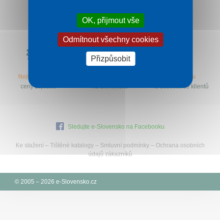
Kontakt
OK, přijmout vše
Odmítnout všechny cookies
Proč
e-
Přizpůsobit
Slovensko.cz?
Nejvýhodnější
Specialisté
let na trhu
ceny zájezdů
na Slovensko
a desetitisíce klientů
Sledujte e-Slovensko na Facebooku
Ke stažení
–
Tištěné katalogy
–
Smluvní podmínky
–
Ochrana osobních
údajů zákazníků
© 2005 – 2026 e-Slovensko.cz