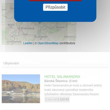
Přizpůsobit
Leaflet
|
©
OpenStreetMap
contributors
Ubytování
HOTEL SALAMANDRA
Bánská Štiavnica (5 km)
Hotel Salamandra je nový a zároveň jediný
hotel situovaný uprostřed moderního
lyžařského střediska Salamandra Resort.
1 noc od
2 110 Kč