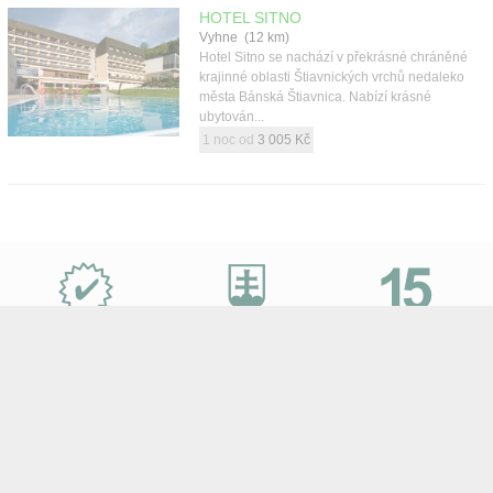
HOTEL SITNO
Vyhne (12 km)
Hotel Sitno se nachází v překrásné chráněné
krajinné oblasti Štiavnických vrchů nedaleko
města Bánská Štiavnica. Nabízí krásné
ubytován...
1 noc od
3 005 Kč
Proč
e-
Slovensko.cz?
Nejvýhodnější
Specialisté
let na trhu
ceny zájezdů
na Slovensko
a desetitisíce klientů
Sledujte e-Slovensko na Facebooku