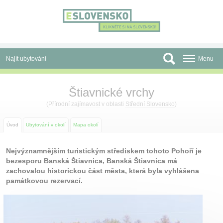
Panel pro správu cookies
Najít ubytování
Menu
Oblasti
Štiavnické vrchy
Slevy a Last Minute
(
Přírodní zajímavost
v oblasti
Střední Slovensko
)
Autobusové zájezdy
Úvod
Ubytování v okolí
Mapa okolí
Skupiny a konference
Nejvýznamnějším turistickým střediskem tohoto Pohoří je
bezesporu Banská Štiavnica, Banská Štiavnica má
Před cestou
zachovalou historickou část města, která byla vyhlášena
památkovou rezervací.
Atrakce
O nás