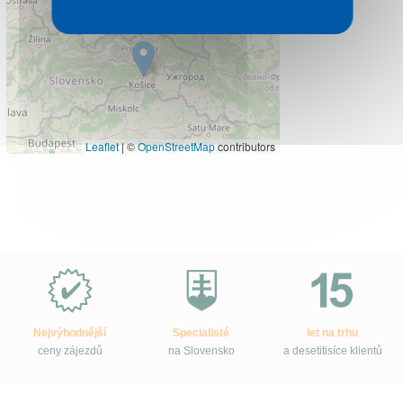
Leaflet
|
©
OpenStreetMap
contributors
Proč
e-
Slovensko.cz?
Nejvýhodnější
Specialisté
let na trhu
ceny zájezdů
na Slovensko
a desetitisíce klientů