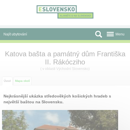
Panel pro správu cookies
Najít ubytování
Menu
Oblasti
Katova bašta a památný dům Františka
II. Rákócziho
Slevy a Last Minute
( v oblasti
Východní Slovensko
)
Autobusové zájezdy
Úvod
Mapa okolí
Skupiny a konference
Nejkrásnější ukázka středověkých košických hradeb s
Před cestou
největší baštou na Slovensku.
Atrakce
O nás