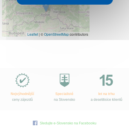
Leaflet
|
©
OpenStreetMap
contributors
Proč
e-
Slovensko.cz?
Nejvýhodnější
Specialisté
let na trhu
ceny zájezdů
na Slovensko
a desetitisíce klientů
Sledujte e-Slovensko na Facebooku