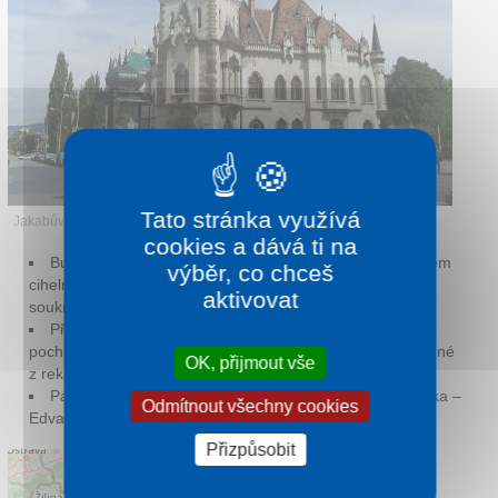
Kontakt
Tato stránka využívá
Jakabův palác
cookies a dává ti na
Budova byla postavena roku 1899 stavitelem a majitelem
výběr, co chceš
cihelny Arpádem Jakabem, ten ji postavil jako svůj
aktivovat
soukromý dům.
Při stavbě Jakabova paláce byly použity kamenné části
pocházející z Dómu sv. Alžběty, které byly vyřazeny při jedné
OK, přijmout vše
z rekonstrukcí.
Palác byl i sídlem tehdejšího prezidenta Československa –
Odmítnout všechny cookies
Edvarda Beneše.
Přizpůsobit