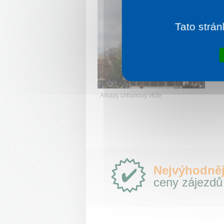
m
p
Tato strán
V
Arkády Urbanovy věže
Proč
Nejvýhodněj
e-
ceny zájezdů
Slovensko.cz?