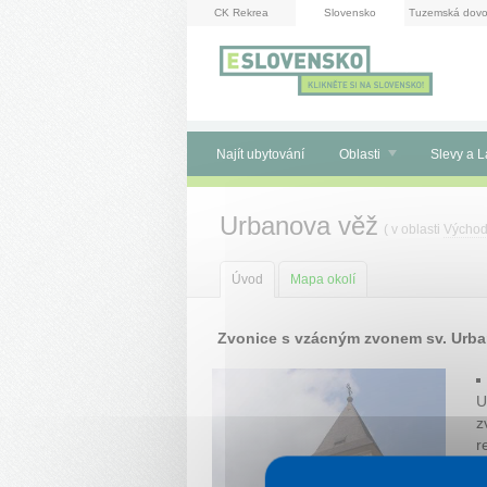
Panel pro správu cookies
CK Rekrea
Slovensko
Tuzemská dovo
Najít ubytování
Oblasti
Slevy a L
Urbanova věž
( v oblasti
Východ
Úvod
Mapa okolí
Zvonice s vzácným zvonem sv. Urb
U
z
r