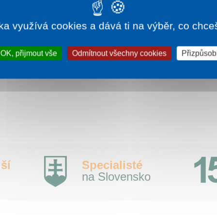
uzeum na Slovensku, které disponuje historií města
rostřednictvím jeho osobností.
ka využívá cookies a dává ti na výběr, co chce
íce informací:
hrady.cz
OK, přijmout vše
Odmítnout všechny cookies
Přizpůsobi
ší
Specialisté
na Slovensko