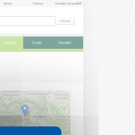
Senec
Patince
Termální koupaliště
Atrakce
O nás
Kontakt