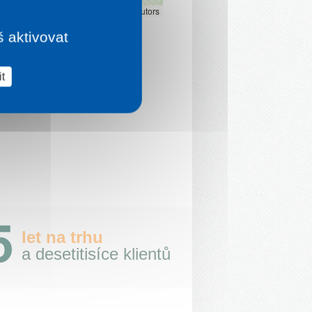
Leaflet
|
©
OpenStreetMap
contributors
š aktivovat
t
let na trhu
a desetitisíce klientů