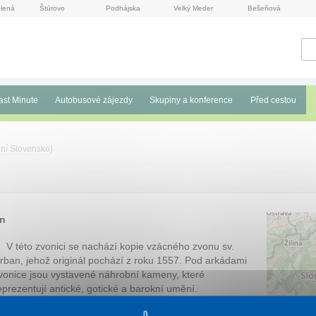
lená
Štúrovo
Podhájska
Velký Meder
Bešeňová
ast Minute
Autobusové zájezdy
Skupiny a konference
Před cestou
ní Slovensko
)
an
V této zvonici se nachází kopie vzácného zvonu sv.
rban, jehož originál pochází z roku 1557. Pod arkádami
vonice jsou vystavené náhrobní kameny, které
eprezentují antické, gotické a barokní umění.
Věž je vysoká 45 metrů a sídlí v ní jediné voskové