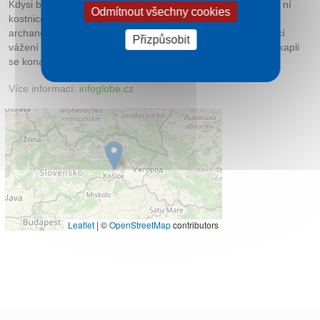
Kdysi byla obklopená městským hřbitovem a nacházela se v ní
Odmítnout všechny cookies
kostnice. Je zasvěcená průvodci duší na druhý svět –
archandělovi Michalovi, jehož středověká socha, znázorňující
Přizpůsobit
vážení duší mrtvých, je umístěna nad vchodem do kaple. V kapli
se konají mše v angličtině každou neděli v 11 hodin.
Více informací:
infoglobe.cz
Leaflet
|
©
OpenStreetMap
contributors