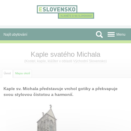
Panel pro správu cookies
Najít ubytování
Menu
Oblasti
Kaple svatého Michala
Slevy a Last Minute
(
Kostel, kaple, klášter
v oblasti
Východní Slovensko
)
Autobusové zájezdy
Úvod
Mapa okolí
Skupiny a konference
Kaple sv. Michala představuje vrchol gotiky a překvapuje
svou stylovou čistotou a harmonií.
Před cestou
Atrakce
O nás