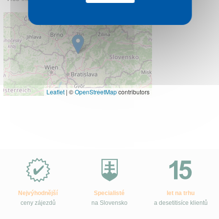
Leaflet
|
©
OpenStreetMap
contributors
Proč
e-
Slovensko.cz?
Nejvýhodnější
Specialisté
let na trhu
ceny zájezdů
na Slovensko
a desetitisíce klientů