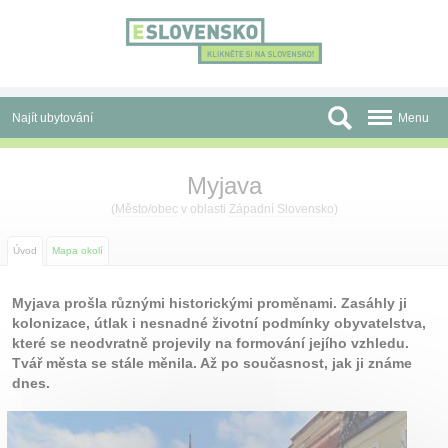
Panel pro správu cookies
Najít ubytování
Menu
Oblasti
Myjava
Slevy a Last Minute
(
Město/obec
v oblasti
Západní Slovensko
)
Autobusové zájezdy
Úvod
Mapa okolí
Skupiny a konference
Myjava prošla různými historickými proměnami. Zasáhly ji
kolonizace, útlak i nesnadné životní podmínky obyvatelstva,
Před cestou
které se neodvratně projevily na formování jejího vzhledu.
Tvář města se stále měnila. Až po současnost, jak ji známe
Atrakce
dnes.
O nás