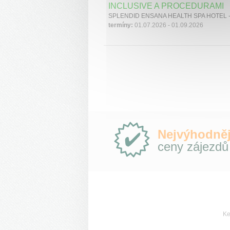
INCLUSIVE A PROCEDURAMI
termíny:
01.07.2026 - 01.09.2026
Proč
Nejvýhodněj
e-
ceny zájezdů
Slovensko.cz?
Ke