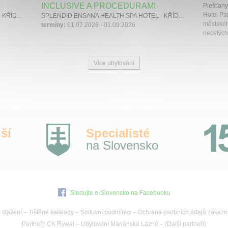
INCLUSIVE A PROCEDURAMI
Piešťany
Hotel Par
SPLENDID ENSANA HEALTH SPA HOTEL - KŘÍDLO GRAND, Piešťany, Západní Slovensko
SPLENDID ENSANA HEALTH SPA HOTEL - KŘÍDLO SPLENDID, Piešťany, Západní Slovensko
městskéh
termíny:
01.07.2026 - 01.09.2026
necelých
Více ubytování
ší
Specialisté
na Slovensko
Sledujte e-Slovensko na Facebooku
 stažení
–
Tištěné katalogy
–
Smluvní podmínky
–
Ochrana osobních údajů zákazn
Partneři:
CK Rywal
–
Ubytování Mariánské Lázně
– (
Další partneři
)