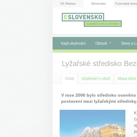
Panel pro správu cookies
CK Rekrea
Slovensko
Tuzemská dovo
Najít ubytování
Oblasti
Slevy a L
Lyžařské středisko Be
Úvod
Ubytování v okolí
Mapa okolí
V roce 2006 bylo středisko oceněno 
postavení mezi lyžařskými středisky
K
č
s
j