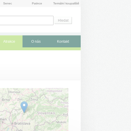
Senec
Patince
Termální koupaliště
Atrakce
O nás
Kontakt