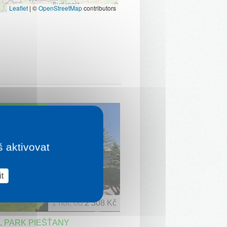
Leaflet
|
©
OpenStreetMap
contributors
É HODNOCENÍ
š aktivovat
t
1 noc od
2 308 Kč
 PARK PIEŠŤANY