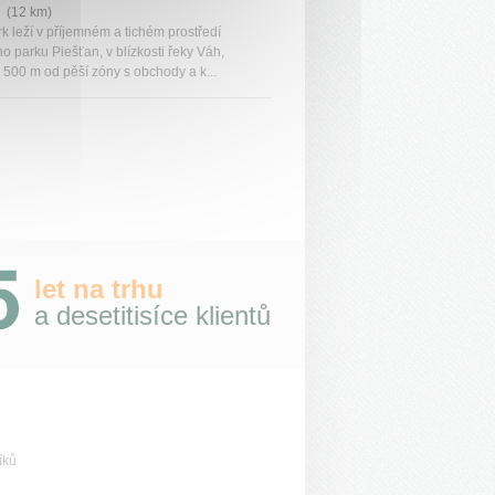
 (12 km)
k leží v příjemném a tichém prostředí
o parku Piešťan, v blízkosti řeky Váh,
 500 m od pěší zóny s obchody a k...
let na trhu
a desetitisíce klientů
íků