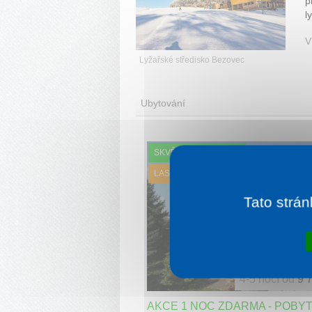
p
l
V
Lyžařské středisko Bezovec
Ubytování
SKVĚLÉ HODNOCENÍ
LAST MINUTE
Tato strán
4-5 nocí od
9 
AKCE 1 NOC ZDARMA - POBYT