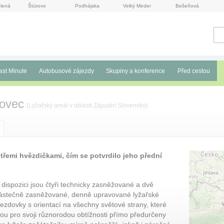
lená
Štúrovo
Podhájska
Velký Meder
Bešeňová
ast Minute
Autobusové zájezdy
Skupiny a konference
Před cestou
zovec
(
Lyžařský areál
v oblasti
Západní Slovensko
)
třemi hvězdičkami, čím se potvrdilo jeho přední
.
 dispozici jsou čtyři technicky zasněžované a dvě
ástečně zasněžované, denně upravované lyžařské
jezdovky s orientací na všechny světové strany, které
sou pro svoji různorodou obtížnosti přímo předurčeny