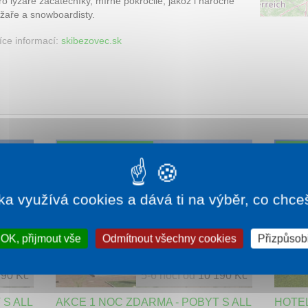
ro lyžaře začátečníky, mírně pokročilé, jakož i náročné
yžaře a snowboardisty.
íce informací:
skibezovec.sk
SKVĚLÉ HODNOCENÍ
SKVĚL
LAST MINUTE
ka využívá cookies a dává ti na výběr, co chce
OK, přijmout vše
Odmítnout všechny cookies
Přizpůsobi
790 Kč
5-6 nocí od
10 190 Kč
 S ALL
AKCE 1 NOC ZDARMA - POBYT S ALL
HOTEL