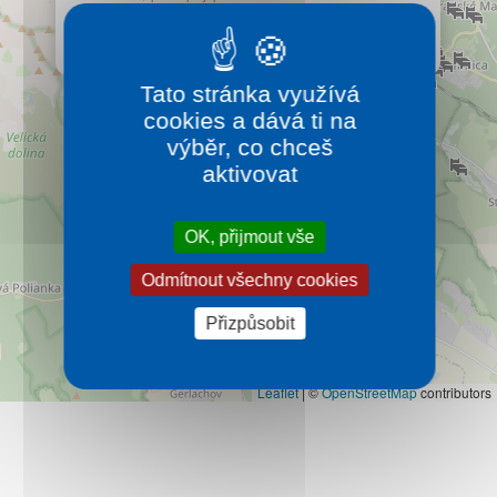
Kontakt
Smokovce, láká především 2,5 km dlouhou
sáňkařskou dráhou s večerním osvětlením.
Více…
Tato stránka využívá
cookies a dává ti na
výběr, co chceš
aktivovat
OK, přijmout vše
Odmítnout všechny cookies
Přizpůsobit
Leaflet
|
©
OpenStreetMap
contributors