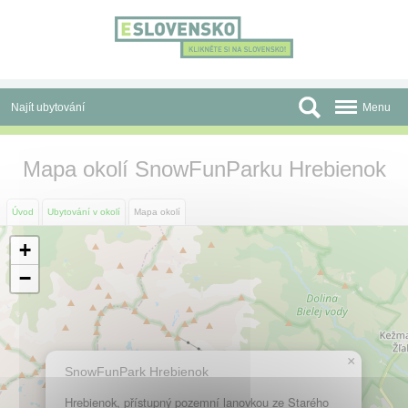
Panel pro správu cookies
Najít ubytování
Menu
Oblasti
Mapa okolí SnowFunParku Hrebienok
Slevy a Last Minute
Úvod
Ubytování v okolí
Mapa okolí
Autobusové zájezdy
+
Skupiny a konference
−
Před cestou
Atrakce
×
SnowFunPark Hrebienok
O nás
Hrebienok, přístupný pozemní lanovkou ze Starého