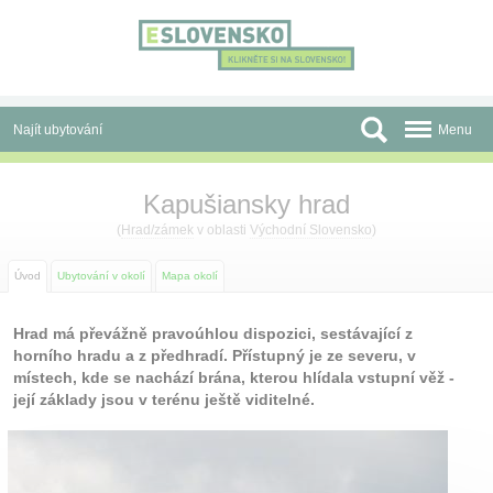
Panel pro správu cookies
Najít ubytování
Menu
Oblasti
Kapušiansky hrad
Slevy a Last Minute
(
Hrad/zámek
v oblasti
Východní Slovensko
)
Autobusové zájezdy
Úvod
Ubytování v okolí
Mapa okolí
Skupiny a konference
Hrad má převážně pravoúhlou dispozici, sestávající z
horního hradu a z předhradí. Přístupný je ze severu, v
Před cestou
místech, kde se nachází brána, kterou hlídala vstupní věž -
její základy jsou v terénu ještě viditelné.
Atrakce
O nás