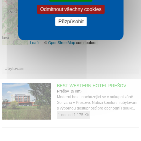
Odmítnout všechny cookies
Přizpůsobit
Leaflet
|
©
OpenStreetMap
contributors
Ubytování
BEST WESTERN HOTEL PREŠOV
Prešov (9 km)
Moderní hotel nacházející se v nákupní zóně
Solivaria v Prešově. Nabízí komfortní ubytování
s výbornou dostupností pro obchodní i soukr...
1 noc od
1 175 Kč