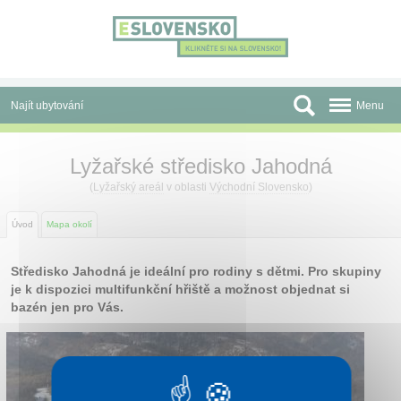
Panel pro správu cookies
Najít ubytování
Menu
Oblasti
Lyžařské středisko Jahodná
Slevy a Last Minute
(
Lyžařský areál
v oblasti
Východní Slovensko
)
Autobusové zájezdy
Úvod
Mapa okolí
Skupiny a konference
Středisko Jahodná je ideální pro rodiny s dětmi. Pro skupiny
je k dispozici multifunkční hřiště a možnost objednat si
Před cestou
bazén jen pro Vás.
Atrakce
O nás