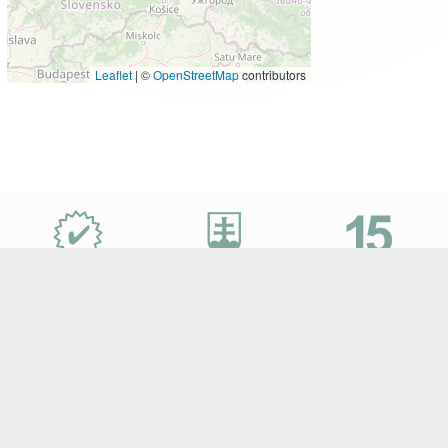
Leaflet
|
©
OpenStreetMap
contributors
Proč
e-
Slovensko.cz?
Nejvýhodnější
Specialisté
let na trhu
ceny zájezdů
na Slovensko
a desetitisíce klientů
Sledujte e-Slovensko na Facebooku
Ke stažení
–
Tištěné katalogy
–
Smluvní podmínky
–
Ochrana osobních
údajů zákazníků