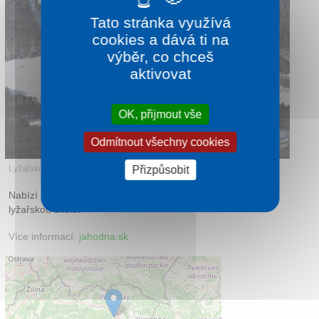
Kontakt
Tato stránka využívá
cookies a dává ti na
výběr, co chceš
aktivovat
OK, přijmout vše
Odmítnout všechny cookies
Lyžařské středisko Jahodná
Přizpůsobit
Nabízí půjčení lyží, vleky, různé obtížnosti sjezdovek a také
lyžařskou školu.
Více informací:
jahodna.sk