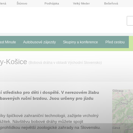
lená
Štúrovo
Podhájska
Velký Meder
Bešeňová
ast Minute
Autobusové zájezdy
Skupiny a konference
Před cestou
y-Košice
(
Bobová dráha
v oblasti
Východní Slovensko
)
 středisko pro děti i dospělé. V nerezovém žlabu
ybavených ruční brzdou. Jsou určeny pro jízdu
íky špičkové zahraniční technologii, zažijete vrcholný
ážitek. Návštěvu bobové dráhy můžete spojit
 prohlídkou největší zoologické zahrady na Slovensku.