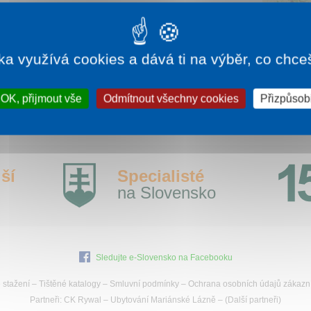
íce informací:
bobovadrahake.sk
ka využívá cookies a dává ti na výběr, co chce
OK, přijmout vše
Odmítnout všechny cookies
Přizpůsobi
ší
Specialisté
na Slovensko
Sledujte e-Slovensko na Facebooku
 stažení
–
Tištěné katalogy
–
Smluvní podmínky
–
Ochrana osobních údajů zákazn
Partneři:
CK Rywal
–
Ubytování Mariánské Lázně
– (
Další partneři
)