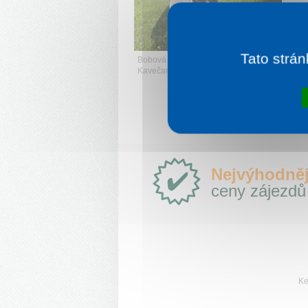
V
Tato strán
Bobová dráha a zábavní centrum
Kavečany
Proč
Nejvýhodněj
e-
ceny zájezdů
Slovensko.cz?
Ke