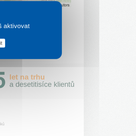
Leaflet
|
©
OpenStreetMap
contributors
š aktivovat
t
let na trhu
a desetitisíce klientů
íků