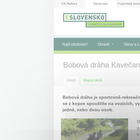
Panel pro správu cookies
CK Rekrea
Slovensko
Tuzemská dovo
Najít ubytování
Oblasti
Slevy a L
Bobová dráha Kavečan
Úvod
Mapa okolí
Bobová dráha je sportovně-rekreační
se z kopce spouštíte na vozících, v
jedné, nebo dvou osob.
D
z
s