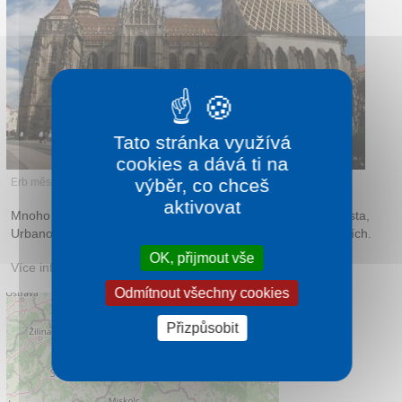
Kontakt
Tato stránka využívá
cookies a dává ti na
výběr, co chceš
Erb města Košice
aktivovat
Mnoho historických památek, například dolní brána, erb města,
Urbanova věž, Immaculata, historická radnice a mnoho dalších.
OK, přijmout vše
Více informací:
kosice.sk
Odmítnout všechny cookies
Přizpůsobit