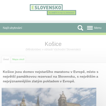
Panel pro správu cookies
Najít ubytování
Menu
Oblasti
Košice
Slevy a Last Minute
(
Město/obec
v oblasti
Východní Slovensko
)
Autobusové zájezdy
Úvod
Mapa okolí
Skupiny a konference
Košice jsou domov nejstaršího maratonu v Evropě, místo s
největší památkovou rezervací na Slovensku, s největším a
Před cestou
nejvýznamnějším zlatým pokladem v Evropě.
Atrakce
O nás