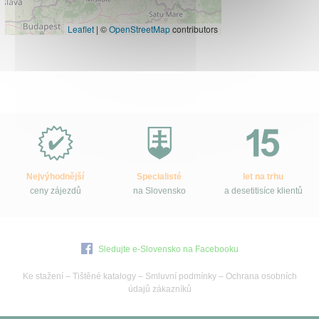
Leaflet
|
©
OpenStreetMap
contributors
Proč
e-
Slovensko.cz?
Nejvýhodnější
Specialisté
let na trhu
ceny zájezdů
na Slovensko
a desetitisíce klientů
Sledujte e-Slovensko na Facebooku
Ke stažení
–
Tištěné katalogy
–
Smluvní podmínky
–
Ochrana osobních
údajů zákazníků