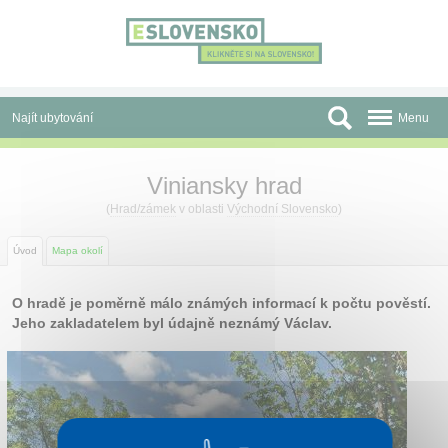
Panel pro správu cookies
Najít ubytování
Menu
Oblasti
Viniansky hrad
Slevy a Last Minute
(
Hrad/zámek
v oblasti
Východní Slovensko
)
Autobusové zájezdy
Úvod
Mapa okolí
Skupiny a konference
O hradě je poměrně málo známých informací k počtu pověstí.
Jeho zakladatelem byl údajně neznámý Václav.
Před cestou
Atrakce
O nás