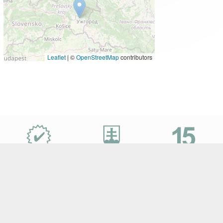
Leaflet
|
©
OpenStreetMap
contributors
Proč
e-
Slovensko.cz?
Nejvýhodnější
Specialisté
let na trhu
ceny zájezdů
na Slovensko
a desetitisíce klientů
Sledujte e-Slovensko na Facebooku