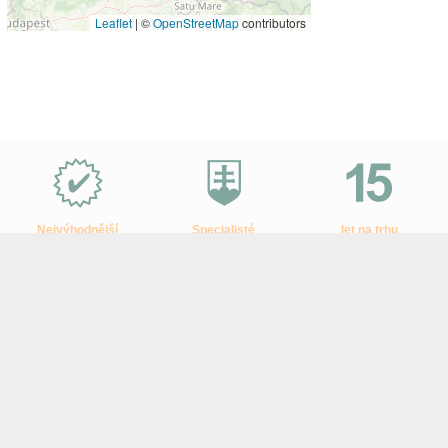
Leaflet
|
©
OpenStreetMap
contributors
Proč
e-
Slovensko.cz?
Nejvýhodnější
Specialisté
let na trhu
ceny zájezdů
na Slovensko
a desetitisíce klientů
Sledujte e-Slovensko na Facebooku
Ke stažení
–
Tištěné katalogy
–
Smluvní podmínky
–
Ochrana osobních
údajů zákazníků
© 2005 – 2026 e-Slovensko.cz