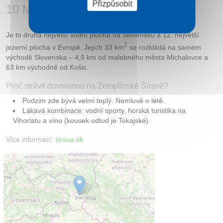
Přizpůsobit
10 Máchových jezer
Je to druhá největší vodní plocha na Slovensku a 12. největší
2
jezerní plocha v Evropě. Jejích 33 km
se rozkládá na samém
východě Slovenska – 4,5 km od malebného města Michalovce a
63 km východně od Košic.
Proč strávit dovolenou na Zemplínské Šíravě?
Podzim zde bývá velmi teplý. Nemluvě o létě.
Lákavá kombinace: vodní sporty, horská turistika na
Vihorlatu a víno (kousek odtud je Tokajské).
Více informací:
sirava.sk