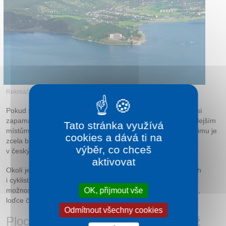
Kontakt
Rekreační oblast Zemplínská Šírava
Pokud se i v září rádi povalujete na dovolené u vody, dobře si
zapamatujte, že Zemplínská Šírava a její okolí patří k nejteplejším
Tato stránka využívá
místům na Slovensku a trávit zde dovolenou začátkem podzimu je
cookies a dává ti na
zcela běžné. Letní teplotní průměry jsou tady také lepší než
výběr, co chceš
v českých poměrech.
aktivovat
Okolí je hornaté a pokryté vinicemi, je zde mnoho turistických
i cyklistických tras. Samotná vodní plocha poskytuje spoustu
OK, přijmout vše
možností vodního sportování, jako je jízda na vodním skútru,
loďce či vodním banánu
Odmítnout všechny cookies
Plocha Zemplínské šíravy? Více než