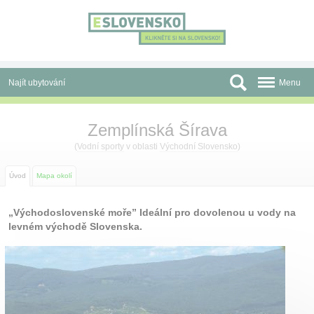
Panel pro správu cookies
Najít ubytování
Menu
Oblasti
Zemplínská Šírava
Slevy a Last Minute
(
Vodní sporty
v oblasti
Východní Slovensko
)
Autobusové zájezdy
Úvod
Mapa okolí
Skupiny a konference
„Východoslovenské moře” Ideální pro dovolenou u vody na
levném východě Slovenska.
Před cestou
Atrakce
O nás