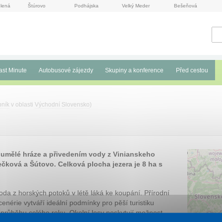
lená
Štúrovo
Podhájska
Velký Meder
Bešeňová
ast Minute
Autobusové zájezdy
Skupiny a konference
Před cestou
bník
v oblasti
Východní Slovensko
)
m umělé hráze a přivedením vody z Vinianskeho
čková a Šútovo. Celková plocha jezera je 8 ha s
oda z horských potoků v létě láká ke koupání. Přírodní
cenérie vytváří ideální podmínky pro pěší turistiku
 průběhu celého roku. Okolní lesy poskytují možnost