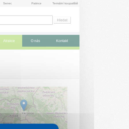
Senec
Patince
Termální koupaliště
Atrakce
O nás
Kontakt