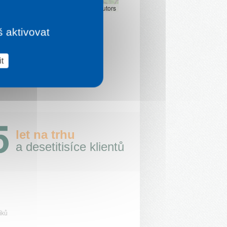
Leaflet
|
©
OpenStreetMap
contributors
š aktivovat
t
let na trhu
a desetitisíce klientů
íků