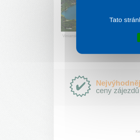
s
p
b
Tato strán
V
Vinianské jezero
Proč
Nejvýhodněj
e-
ceny zájezdů
Slovensko.cz?
Ke