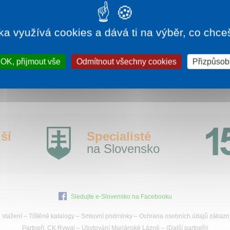
bírání hub. V letních měsících jsou zde vhodné
odmínky pro koupání. Na podzim na rybolov, v zimě na
ruslení, běh na lyžích, turistiku a relaxační pobyty.
ka využívá cookies a dává ti na výběr, co chce
íce informací:
vinne.sirava.sk
OK, přijmout vše
Odmítnout všechny cookies
Přizpůsobi
ší
Specialisté
na Slovensko
Sledujte e-Slovensko na Facebooku
 stažení
–
Tištěné katalogy
–
Smluvní podmínky
–
Ochrana osobních údajů zákazn
Partneři:
CK Rywal
–
Ubytování Mariánské Lázně
– (
Další partneři
)