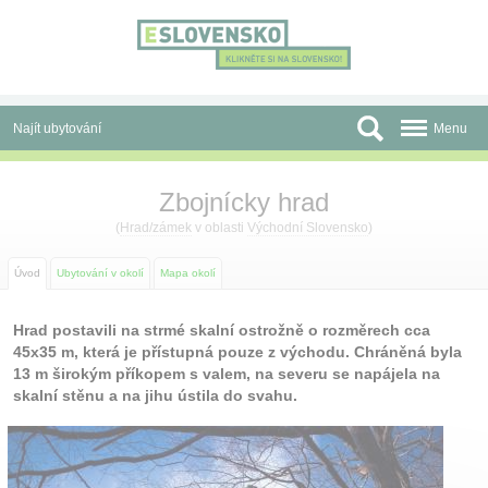
Panel pro správu cookies
Najít ubytování
Menu
Oblasti
Zbojnícky hrad
Slevy a Last Minute
(
Hrad/zámek
v oblasti
Východní Slovensko
)
Autobusové zájezdy
Úvod
Ubytování v okolí
Mapa okolí
Skupiny a konference
Hrad postavili na strmé skalní ostrožně o rozměrech cca
45x35 m, která je přístupná pouze z východu. Chráněná byla
Před cestou
13 m širokým příkopem s valem, na severu se napájela na
skalní stěnu a na jihu ústila do svahu.
Atrakce
O nás