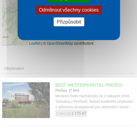
Odmítnout všechny cookies
Přizpůsobit
Leaflet
|
©
OpenStreetMap
contributors
Ubytování
BEST WESTERN HOTEL PREŠOV
Prešov (7 km)
Moderní hotel nacházející se v nákupní zóně
Solivaria v Prešově. Nabízí komfortní ubytování
s výbornou dostupností pro obchodní i soukr...
1 noc od
1 175 Kč