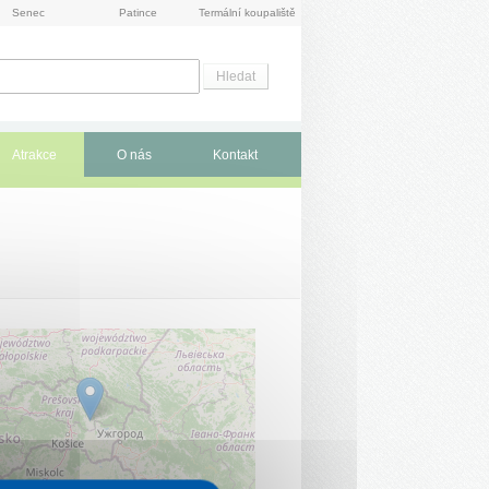
Senec
Patince
Termální koupaliště
Atrakce
O nás
Kontakt