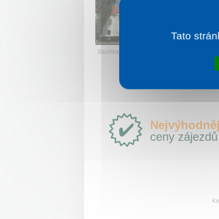
k
a
i
p
Tato strán
V
Bazilika, Vranov nad Topľou
Proč
Nejvýhodněj
e-
ceny zájezdů
Slovensko.cz?
Ke