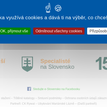
 hradnímu panství Čičva. Dobré podmínky pro rekreaci
 odpočinek nejen pro obyvatele města a regionu, ale
 návštěvníky z jiných zemí, poskytuje rekreační oblast
řehradní nádrže Domaša a Slanské vrchy.
ka využívá cookies a dává ti na výběr, co chce
íce informací:
vranov.sk
OK, přijmout vše
Odmítnout všechny cookies
Přizpůsobi
ší
Specialisté
na Slovensko
Sledujte e-Slovensko na Facebooku
 stažení
–
Tištěné katalogy
–
Smluvní podmínky
–
Ochrana osobních údajů zákazn
Partneři:
CK Rywal
–
Ubytování Mariánské Lázně
– (
Další partneři
)