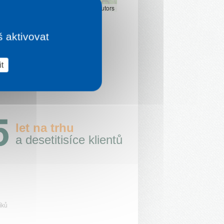
Leaflet
|
©
OpenStreetMap
contributors
š aktivovat
t
let na trhu
a desetitisíce klientů
íků