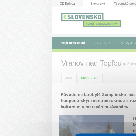
Panel pro správu cookies
CK Rekrea
Slovensko
Tuzemská dovo
Najít ubytování
Oblasti
Slevy a L
Vranov nad Topľou
(
Město/
Úvod
Mapa okolí
Původem starobylé Zemplínske měst
hospodářským centrem okresu s roz
kulturním a rekreačním zázemím.
H
k
n