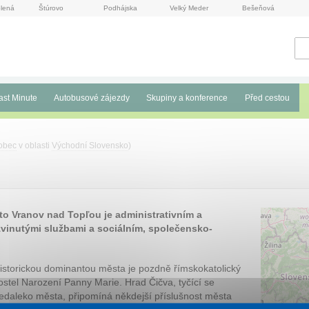
lená
Štúrovo
Podhájska
Velký Meder
Bešeňová
ast Minute
Autobusové zájezdy
Skupiny a konference
Před cestou
obec
v oblasti
Východní Slovensko
)
o Vranov nad Topľou je administrativním a
vinutými službami a sociálním, společensko-
istorickou dominantou města je pozdně římskokatolický
ostel Narození Panny Marie. Hrad Čičva, tyčící se
edaleko města, připomíná někdejší příslušnost města