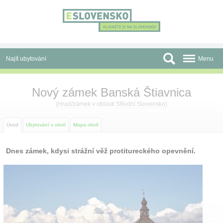
Panel pro správu cookies
Najít ubytování
Menu
Oblasti
Nový zámek Banská Štiavnica
Slevy a Last Minute
(
Hrad/zámek
v oblasti
Střední Slovensko
)
Autobusové zájezdy
Úvod
Ubytování v okolí
Mapa okolí
Skupiny a konference
Dnes zámek, kdysi strážní věž protitureckého opevnění.
Před cestou
Atrakce
O nás