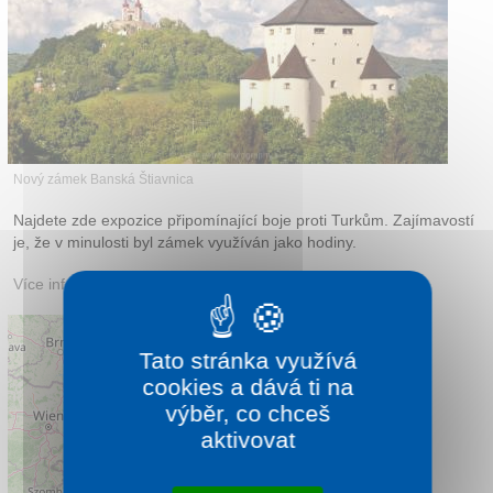
Kontakt
Nový zámek Banská Štiavnica
Najdete zde expozice připomínající boje proti Turkům. Zajímavostí
je, že v minulosti byl zámek využíván jako hodiny.
Více informací:
travelguide.sk
Tato stránka využívá
cookies a dává ti na
výběr, co chceš
aktivovat