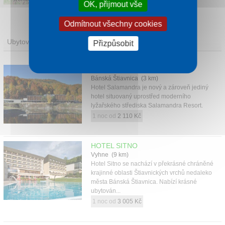
Leaflet
|
©
OpenStreetMap
contributors
OK, přijmout vše
Odmítnout všechny cookies
Ubytování
Přizpůsobit
HOTEL SALAMANDRA
Bánská Štiavnica (3 km)
Hotel Salamandra je nový a zároveň jediný
hotel situovaný uprostřed moderního
lyžařského střediska Salamandra Resort.
1 noc od
2 110 Kč
HOTEL SITNO
Vyhne (9 km)
Hotel Sitno se nachází v překrásné chráněné
krajinné oblasti Štiavnických vrchů nedaleko
města Bánská Štiavnica. Nabízí krásné
ubytován...
1 noc od
3 005 Kč