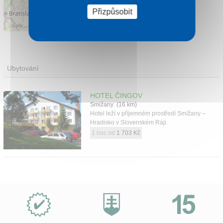
Přizpůsobit
Leaflet
|
©
OpenStreetMap
contributors
Ubytování
HOTEL ČINGOV
Smižany (16 km)
Hotel leží v příjemném prostředí Smížany –
Hradisko v Slovenském Ráji.
1 noc od
1 703 Kč
Proč
e-
Slovensko.cz?