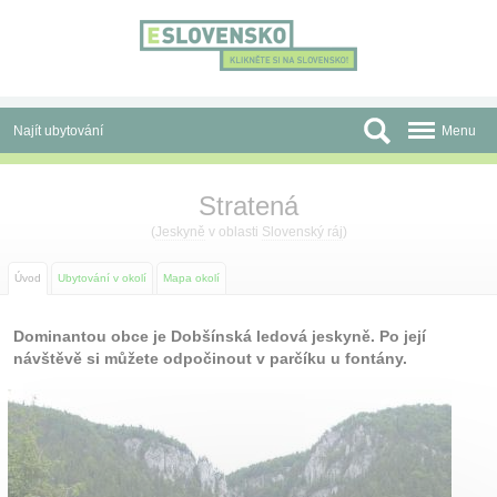
Panel pro správu cookies
Najít ubytování
Menu
Oblasti
Stratená
Slevy a Last Minute
(
Jeskyně
v oblasti
Slovenský ráj
)
Autobusové zájezdy
Úvod
Ubytování v okolí
Mapa okolí
Skupiny a konference
Dominantou obce je Dobšínská ledová jeskyně. Po její
návštěvě si můžete odpočinout v parčíku u fontány.
Před cestou
Atrakce
O nás