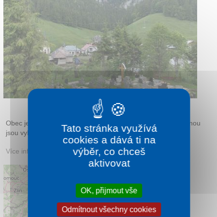
Kontakt
Obec je skvělým východiskem pro pěší túry. Skvělou podívanou
Tato stránka využívá
jsou vykopávky na Kláštorisku.
cookies a dává ti na
výběr, co chceš
Více informací:
stratena.net
aktivovat
OK, přijmout vše
Odmítnout všechny cookies