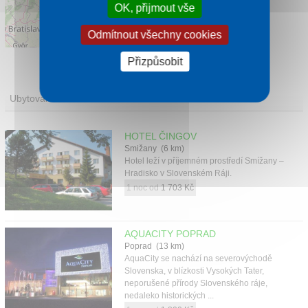
OK, přijmout vše
Odmítnout všechny cookies
Leaflet
|
©
OpenStreetMap
contributors
Přizpůsobit
Ubytování
HOTEL ČINGOV
Smižany (6 km)
Hotel leží v příjemném prostředí Smížany –
Hradisko v Slovenském Ráji.
1 noc od
1 703 Kč
AQUACITY POPRAD
Poprad (13 km)
AquaCity se nachází na severovýchodě
Slovenska, v blízkosti Vysokých Tater,
neporušené přírody Slovenského ráje,
nedaleko historických ...