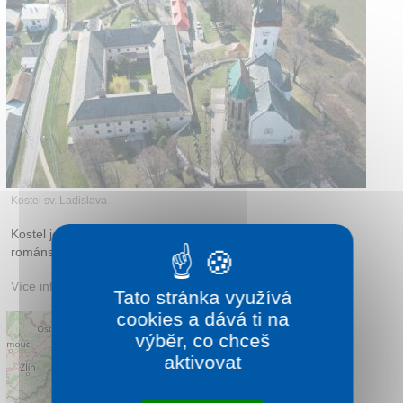
Kontakt
Kostel sv. Ladislava
Kostel je ukázkou postupného pronikání gothiky do
románského stylu.
Více informací:
spisskystvrtok.sk
Tato stránka využívá
cookies a dává ti na
výběr, co chceš
aktivovat