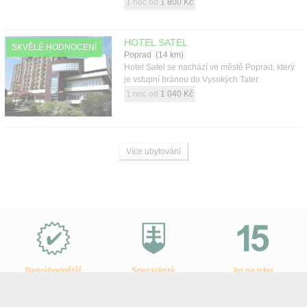
1 noc od
1 800 Kč
HOTEL SATEL
SKVĚLÉ HODNOCENÍ
Poprad (14 km)
Hotel Satel se nachází ve městě Poprad, který
je vstupní bránou do Vysokých Tater.
1 noc od
1 040 Kč
Více ubytování
Proč
e-
Slovensko.cz?
Nejvýhodnější
Specialisté
let na trhu
ceny zájezdů
na Slovensko
a desetitisíce klientů