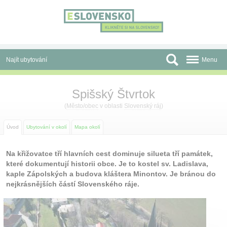
Panel pro správu cookies
Najít ubytování
Menu
Oblasti
Spišský Štvrtok
Slevy a Last Minute
(
Město/obec
v oblasti
Slovenský ráj
)
Autobusové zájezdy
Úvod
Ubytování v okolí
Mapa okolí
Skupiny a konference
Na křižovatce tří hlavních cest dominuje silueta tří památek,
které dokumentují historii obce. Je to kostel sv. Ladislava,
Před cestou
kaple Zápolských a budova kláštera Minontov. Je bránou do
nejkrásnějších částí Slovenského ráje.
Atrakce
O nás