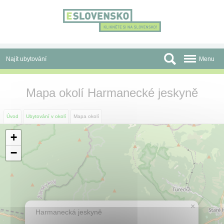
Panel pro správu cookies
Najít ubytování
Menu
Oblasti
Mapa okolí Harmanecké jeskyně
Slevy a Last Minute
Úvod
Ubytování v okolí
Mapa okolí
Autobusové zájezdy
+
Skupiny a konference
−
Před cestou
Atrakce
×
O nás
Harmanecká jeskyně