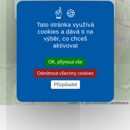
Kontakt
Rozsáhlá a velmi zachovalá zřícenina hradu ze které
můžeme obdivovat okolí.
Více…
Tato stránka využívá
cookies a dává ti na
výběr, co chceš
aktivovat
OK, přijmout vše
Odmítnout všechny cookies
Přizpůsobit
Leaflet
|
©
OpenStreetMap
contributors