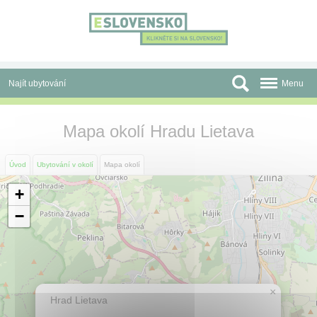
Panel pro správu cookies
Najít ubytování
Menu
Oblasti
Mapa okolí Hradu Lietava
Slevy a Last Minute
Úvod
Ubytování v okolí
Mapa okolí
Autobusové zájezdy
+
Skupiny a konference
−
Před cestou
Atrakce
×
O nás
Hrad Lietava