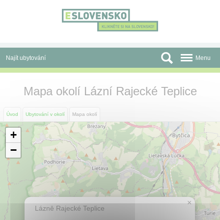
Panel pro správu cookies
Najít ubytování
Menu
Oblasti
Mapa okolí Lázní Rajecké Teplice
Slevy a Last Minute
Úvod
Ubytování v okolí
Mapa okolí
Autobusové zájezdy
+
Skupiny a konference
−
Před cestou
Atrakce
×
O nás
Lázně Rajecké Teplice