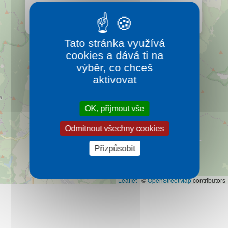
Kontakt
Jedno z nejkrásněji položených slovenských
lázeňských městeček kousek ze severní Moravy.
Více…
Tato stránka využívá
cookies a dává ti na
výběr, co chceš
aktivovat
OK, přijmout vše
Odmítnout všechny cookies
Přizpůsobit
Leaflet
|
©
OpenStreetMap
contributors