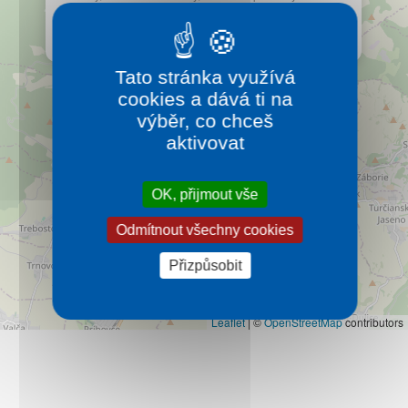
Kontakt
blízkosti se nachází Malé Fatry, kde jsou velmi dobré
cyklotrasy.
Více…
Tato stránka využívá
cookies a dává ti na
výběr, co chceš
aktivovat
OK, přijmout vše
Odmítnout všechny cookies
Přizpůsobit
Leaflet
|
©
OpenStreetMap
contributors