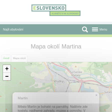
Panel pro správu cookies
Najít ubytování
Menu
Oblasti
Mapa okolí Martina
Slevy a Last Minute
Úvod
Mapa okolí
Autobusové zájezdy
+
Skupiny a konference
−
Před cestou
Atrakce
×
Martin
O nás
Město Martin je bohaté na památky. Naštivte zde
kostely, nádherné zahrady, muzea a pomníky. V