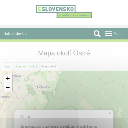
Panel pro správu cookies
Najít ubytování
Menu
Oblasti
Mapa okolí Ostré
Slevy a Last Minute
Úvod
Ubytování v okolí
Mapa okolí
Autobusové zájezdy
+
Skupiny a konference
−
Před cestou
Atrakce
×
Ostrá
O nás
Je považována za jednu z nejkrásnějších hor ve