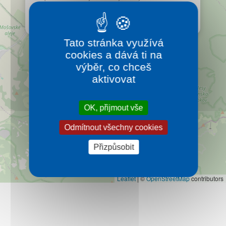
Kontakt
Velké Fatře. Má dva skalnaté vrcholy s vápencovými
věžemi. Z vrcholu je nádherný výhled.
Více…
Tato stránka využívá
cookies a dává ti na
výběr, co chceš
aktivovat
OK, přijmout vše
Odmítnout všechny cookies
Přizpůsobit
Leaflet
|
©
OpenStreetMap
contributors