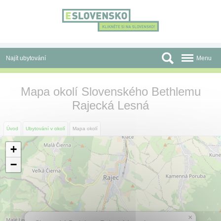
Panel pro správu cookies
Najít ubytování
Menu
Oblasti
Mapa okolí Slovenského Bethlemu
Rajecká Lesná
Slevy a Last Minute
Autobusové zájezdy
Úvod
Ubytování v okolí
Mapa okolí
Skupiny a konference
+
−
Před cestou
Atrakce
O nás
×