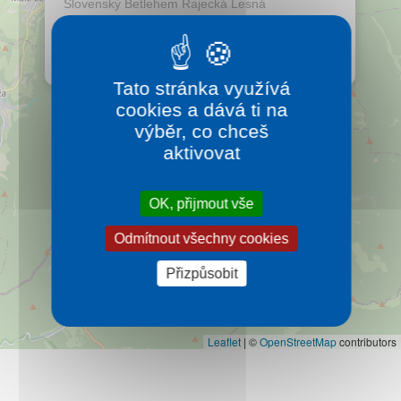
Slovenský Betlehem Rajecká Lesná
Kontakt
Slovensko jako na dlani. Betlém je křesťanské,
národní a umělecké řezbářské dílo.
Více…
Tato stránka využívá
cookies a dává ti na
výběr, co chceš
aktivovat
OK, přijmout vše
Odmítnout všechny cookies
Přizpůsobit
Leaflet
|
©
OpenStreetMap
contributors