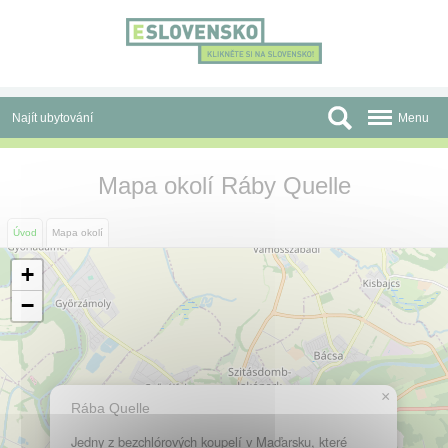
Panel pro správu cookies
Najít ubytování
Menu
Oblasti
Mapa okolí Ráby Quelle
Slevy a Last Minute
Úvod
Mapa okolí
Autobusové zájezdy
+
Skupiny a konference
−
Před cestou
Atrakce
×
Rába Quelle
O nás
Jedny z bezchlórových koupelí v Maďarsku, které