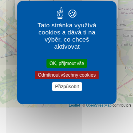
Kontakt
jsou otevřeny po celý rok. Využít zde můžete 5
bazénů, a dva tobogány.
Více…
Tato stránka využívá
cookies a dává ti na
výběr, co chceš
aktivovat
OK, přijmout vše
Odmítnout všechny cookies
Přizpůsobit
Leaflet
|
©
OpenStreetMap
contributors