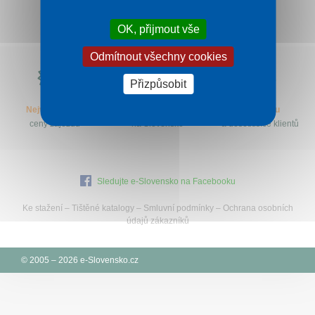
Kontakt
OK, přijmout vše
Odmítnout všechny cookies
Proč
e-
Přizpůsobit
Slovensko.cz?
Nejvýhodnější
Specialisté
let na trhu
ceny zájezdů
na Slovensko
a desetitisíce klientů
Sledujte e-Slovensko na Facebooku
Ke stažení
–
Tištěné katalogy
–
Smluvní podmínky
–
Ochrana osobních
údajů zákazníků
© 2005 – 2026 e-Slovensko.cz